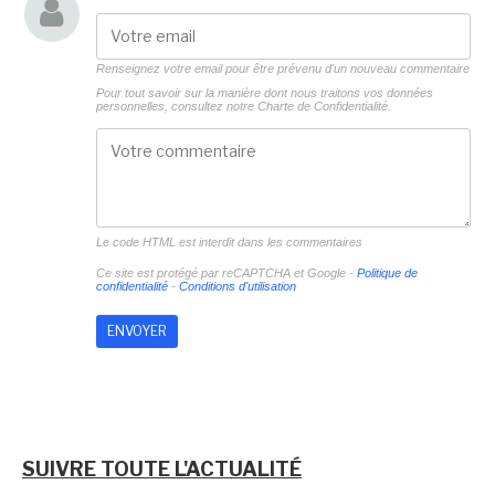
Renseignez votre email pour être prévenu d'un nouveau commentaire
Pour tout savoir sur la manière dont nous traitons vos données
personnelles, consultez notre
Charte de Confidentialité.
Le code HTML est interdit dans les commentaires
Ce site est protégé par reCAPTCHA et Google -
Politique de
confidentialité
-
Conditions d'utilisation
SUIVRE TOUTE L'ACTUALITÉ