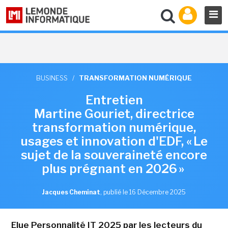
BUSINESS
/
TRANSFORMATION NUMÉRIQUE
Entretien
Martine Gouriet, directrice
transformation numérique,
usages et innovation d'EDF, « Le
sujet de la souveraineté encore
plus prégnant en 2026 »
Jacques Cheminat
,
publié le 16 Décembre 2025
Elue Personnalité IT 2025 par les lecteurs du