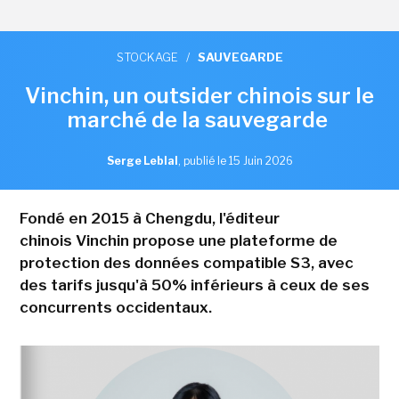
STOCKAGE
/
SAUVEGARDE
Vinchin, un outsider chinois sur le
marché de la sauvegarde
Serge Leblal
,
publié le 15 Juin 2026
Fondé en 2015 à Chengdu, l'éditeur
chinois Vinchin propose une plateforme de
protection des données compatible S3, avec
des tarifs jusqu'à 50% inférieurs à ceux de ses
concurrents occidentaux.