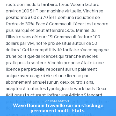
reste son modèle tarifaire. Là où Veeam facture
environ 100 $HT par machine virtuelle, Vinchin se
positionne à 60 ou 70 $HT, soit une réduction de
l'ordre de 30%. Face à Commvault, l'écart est encore
plus marqué et peut atteindre 50%. Minnie Du
l'illustre sans détour : "Si Commvault facture 100
dollars par VM, notre prix se situe autour de 50
dollars."
Cette compétitivité tarifaire s'accompagne
d'une politique de licences qui tranche avec les
pratiques du secteur. Vinchin propose à la fois une
licence perpétuelle, reposant sur un paiement
unique avec usage à vie, et une licence par
abonnement annuel sur un, deux ou trois ans,
adaptée à toutes les typologies de workloads. Deux
éditions structurent l'offre : une édition Standard
ARTICLE SUIVANT
pour les environnements aux budgets limités, et une
Wave Domain travaille sur un stockage
édition Enterprise destinée aux organisations aux
permanent multi-états
exigences élevées, comme les banques ou les