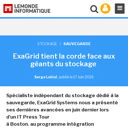
STOCKAGE
/
SAUVEGARDE
ExaGrid tient la corde face aux
géants du stockage
Serge Leblal
,
publié le 17 Juin 2026
Spécialiste indépendant du stockage dédié à la
sauvegarde, ExaGrid Systems nous a présenté
ses dernières avancées en juin dernier lors
d'un IT Press Tour
à Boston. au programme intégration