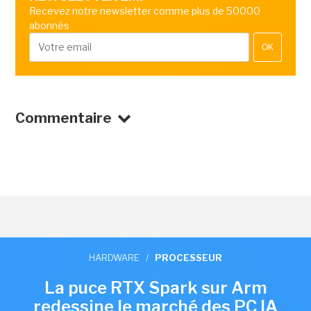
Recevez notre newsletter comme plus de 50000
abonnés
OK
Commentaire
HARDWARE
/
PROCESSEUR
La puce RTX Spark sur Arm
redessine le marché des PC IA