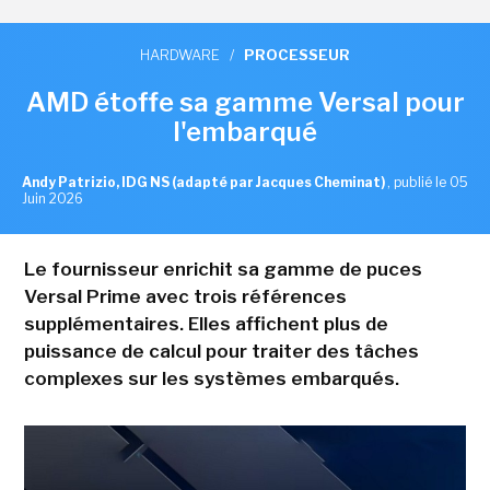
HARDWARE
/
PROCESSEUR
AMD étoffe sa gamme Versal pour
l'embarqué
Andy Patrizio, IDG NS (adapté par Jacques Cheminat)
,
publié le 05
Juin 2026
Le fournisseur enrichit sa gamme de puces
Versal Prime avec trois références
supplémentaires. Elles affichent plus de
puissance de calcul pour traiter des tâches
complexes sur les systèmes embarqués.