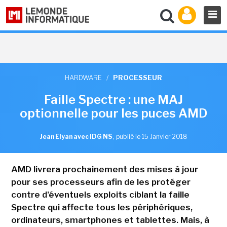
HARDWARE
/
PROCESSEUR
Faille Spectre : une MAJ
optionnelle pour les puces AMD
Jean Elyan avec IDG NS
,
publié le 15 Janvier 2018
AMD livrera prochainement des mises à jour
pour ses processeurs afin de les protéger
contre d'éventuels exploits ciblant la faille
Spectre qui affecte tous les périphériques,
ordinateurs, smartphones et tablettes. Mais, à