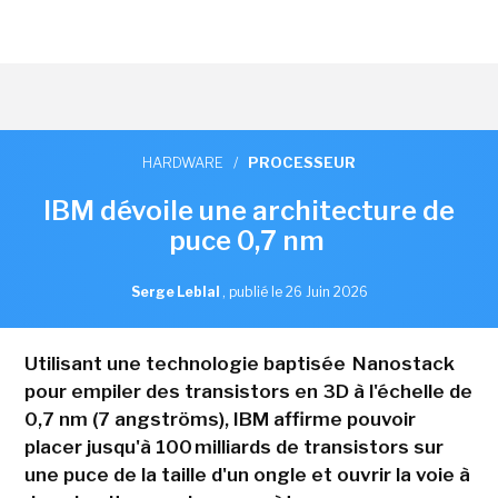
HARDWARE
/
PROCESSEUR
IBM dévoile une architecture de
puce 0,7 nm
Serge Leblal
,
publié le 26 Juin 2026
Utilisant une technologie baptisée Nanostack
pour empiler des transistors en 3D à l'échelle de
0,7 nm (7 angströms), IBM affirme pouvoir
placer jusqu'à 100 milliards de transistors sur
une puce de la taille d'un ongle et ouvrir la voie à