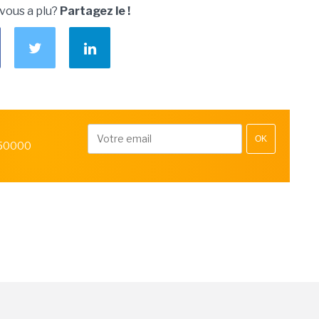
 vous a plu?
Partagez le !
OK
 50000