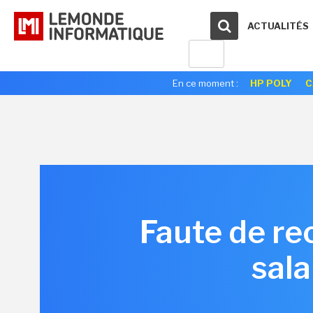
ACTUALITÉS
En ce moment :
HP POLY
C
Faute de rec
sala