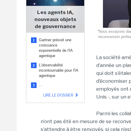
Les agents IA,
nouveaux objets
de gouvernance
“Nous essayons dans
reconversion profes
Gartner prévoit une
1
croissance
exponentielle de l'IA
agentique
La société amé
d’année un pla
L'observabilité
2
incontournable pour l'IA
qui doit s’étal
agentique
d’économiser pl
...
3
employés ont d
LIRE LE DOSSIER
Unis -, sur un 
Parmi les colla
n’ont pas été en mesure de se reconverti
s’attendre à être renvoyés, si cela n’es