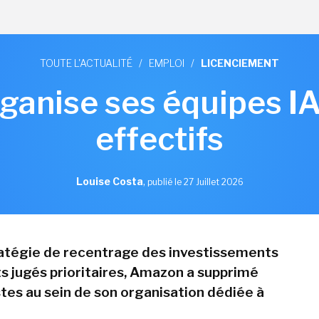
TOUTE L'ACTUALITÉ
/
EMPLOI
/
LICENCIEMENT
anise ses équipes IA 
effectifs
Louise Costa
,
publié le 27 Juillet 2026
atégie de recentrage des investissements
ts jugés prioritaires, Amazon a supprimé
stes au sein de son organisation dédiée à