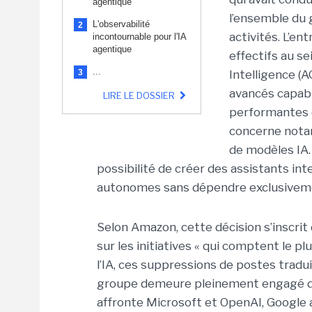
agentique
l’ensemble du 
L'observabilité
2
activités. L’e
incontournable pour l'IA
agentique
effectifs au se
...
3
Intelligence (
avancés capable
LIRE LE DOSSIER
performantes
concerne notam
de modèles IA.
possibilité de créer des assistants int
autonomes sans dépendre exclusiveme
Selon Amazon, cette décision s’inscri
sur les initiatives « qui comptent le p
l’IA, ces suppressions de postes trad
groupe demeure pleinement engagé dan
affronte Microsoft et OpenAI, Google a