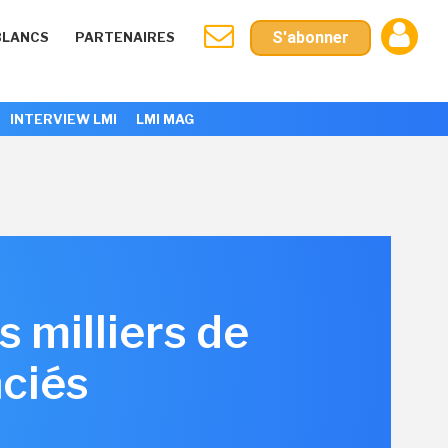
S'abonner
BLANCS
PARTENAIRES
INTERVIEW LMI
LMI MAG
s milliers de
nciés