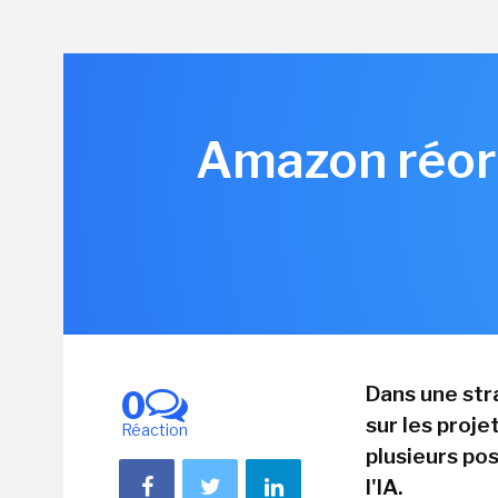
Amazon réorg
Dans une str
0
sur les proje
Réaction
plusieurs po
l'IA.