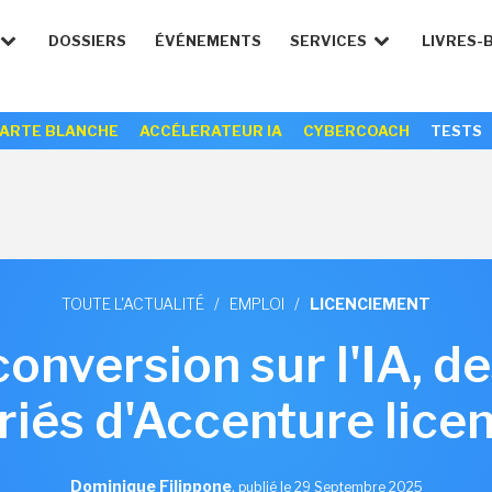
DOSSIERS
ÉVÉNEMENTS
SERVICES
LIVRES-
ARTE BLANCHE
ACCÉLERATEUR IA
CYBERCOACH
TESTS
TOUTE L'ACTUALITÉ
/
EMPLOI
/
LICENCIEMENT
onversion sur l'IA, de
riés d'Accenture lice
Dominique Filippone
,
publié le 29 Septembre 2025