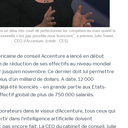
 un délai très court de perfectionner les compétences mais quand la
sionnelle n’est pas possible nous licencions”, a prévenu Julie Sweet,
CEO d’Accenture. (crédit : CES)
ricaine de conseil Accenture a lancé en début
n de réduction de ses effectifs au niveau mondial
er jusqu’en novembre. Ce dernier doit lui permettre
us d’un milliard de dollars. A date, 12 000
éjà été licenciés – en grande partie aux Etats-
effectif global de plus de 750 000 salariés.
borateurs dans le viseur d’Accenture, tous ceux qui
r dans l’intelligence artificielle doivent
t pas encore fait.
La CEO du cabinet de conseil,
Julie