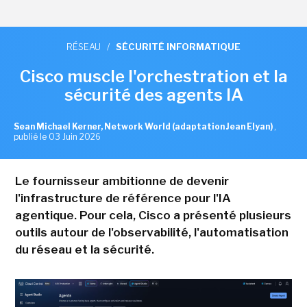
RÉSEAU
/
SÉCURITÉ INFORMATIQUE
Cisco muscle l'orchestration et la
sécurité des agents IA
Sean Michael Kerner, Network World (adaptation Jean Elyan)
,
publié le 03 Juin 2026
Le fournisseur ambitionne de devenir
l'infrastructure de référence pour l'IA
agentique. Pour cela, Cisco a présenté plusieurs
outils autour de l'observabilité, l'automatisation
du réseau et la sécurité.