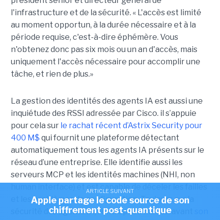
président senior et directeur général de
l'infrastructure et de la sécurité. « L'accès est limité
au moment opportun, à la durée nécessaire et à la
période requise, c'est-à-dire éphémère. Vous
n'obtenez donc pas six mois ou un an d'accès, mais
uniquement l'accès nécessaire pour accomplir une
tâche, et rien de plus.»
La gestion des identités des agents IA est aussi une
inquiétude des RSSI adressée par Cisco. il s’appuie
pour cela sur
le rachat récent d’Astrix Security pour
400 M$
qui fournit une plateforme détectant
automatiquement tous les agents IA présents sur le
réseau d’une entreprise. Elle identifie aussi les
serveurs MCP et les identités machines (NHI, non
human interface) et est capable de déceler les failles
ARTICLE SUIVANT
et les problèmes de configuration. Toujours sur la
Apple partage le code source de son
chiffrement post-quantique
sécurité des agents IA, l'entreprise met en avant
son