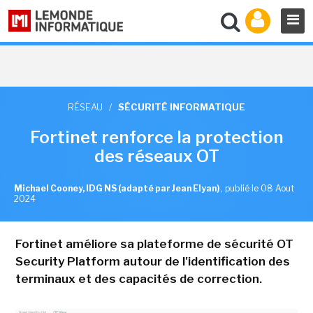
RÉSEAU
/
SÉCURITÉ INFORMATIQUE
Fortinet renforce la protection
des réseaux OT
Michael Cooney, IDG NS (adapté par Jean Elyan)
,
publié le 08 Aout
2024
Fortinet améliore sa plateforme de sécurité OT
Security Platform autour de l'identification des
terminaux et des capacités de correction.