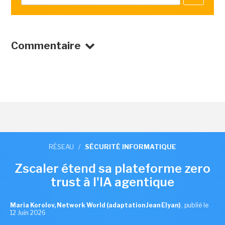
Commentaire
RÉSEAU
/
SÉCURITÉ INFORMATIQUE
Zscaler étend sa plateforme zero
trust à l'IA agentique
Maria Korolov, Network World (adaptation Jean Elyan)
,
publié le
12 Juin 2026