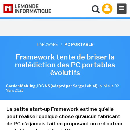
HARDWARE
/
PC PORTABLE
Framework tente de briser la
malédiction des PC portables
évolutifs
Gordon Mah Ung, IDG NS (adapté par Serge Leblal)
,
publié le 02
Mars 2021
La petite start-up Framework estime qu'elle
peut réaliser quelque chose qu'aucun fabricant
de PC n'a jamais fait en proposant un ordinateur