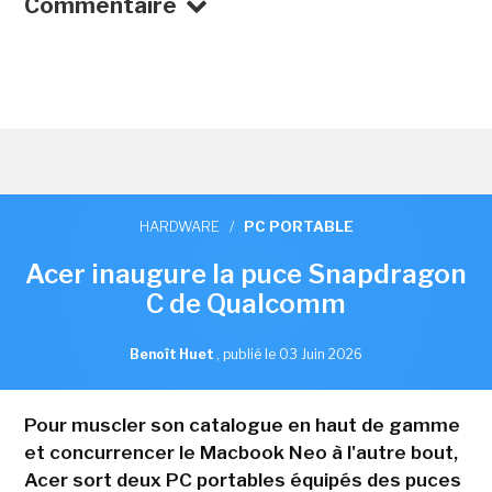
Commentaire
HARDWARE
/
PC PORTABLE
Acer inaugure la puce Snapdragon
C de Qualcomm
Benoît Huet
,
publié le 03 Juin 2026
Pour muscler son catalogue en haut de gamme
et concurrencer le Macbook Neo à l'autre bout,
Acer sort deux PC portables équipés des puces