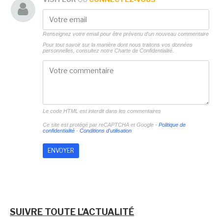
Renseignez votre email pour être prévenu d'un nouveau commentaire
Pour tout savoir sur la manière dont nous traitons vos données
personnelles, consultez notre
Charte de Confidentialité.
Le code HTML est interdit dans les commentaires
Ce site est protégé par reCAPTCHA et Google -
Politique de
confidentialité
-
Conditions d'utilisation
SUIVRE TOUTE L'ACTUALITÉ