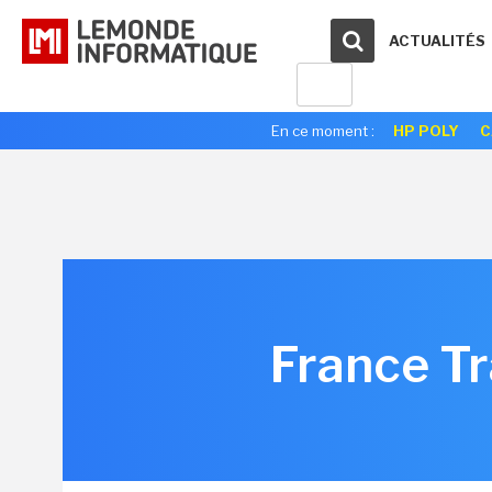
ACTUALITÉS
En ce moment :
HP POLY
C
France Tra