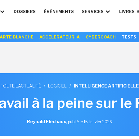
DOSSIERS
ÉVÉNEMENTS
SERVICES
LIVRES-
ARTE BLANCHE
ACCÉLERATEUR IA
CYBERCOACH
TESTS
TOUTE L'ACTUALITÉ
/
LOGICIEL
/
INTELLIGENCE ARTIFICIELLE
vail à la peine sur le 
Reynald Fléchaux
,
publié le 15 Janvier 2026