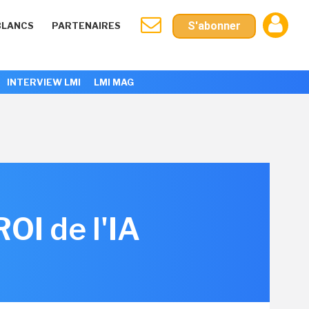
S'abonner
BLANCS
PARTENAIRES
INTERVIEW LMI
LMI MAG
ROI de l'IA