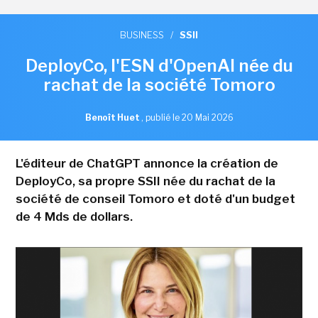
BUSINESS
/
SSII
DeployCo, l'ESN d'OpenAI née du
rachat de la société Tomoro
Benoît Huet
,
publié le 20 Mai 2026
L'éditeur de ChatGPT annonce la création de
DeployCo, sa propre SSII née du rachat de la
société de conseil Tomoro et doté d'un budget
de 4 Mds de dollars.