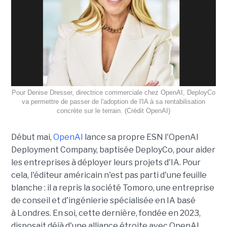
Pour Denise Dresser, directrice commerciale chez OpenAI, DeployCo
va permettre de passer de l'adoption de l'IA à sa rentabilisation
concrète sur le terrain. (Crédit OpenAI)
Début mai,
OpenAI
lance sa propre ESN l'OpenAI
Deployment Company, baptisée DeployCo, pour aider
les entreprises à déployer leurs projets d'IA. Pour
cela, l'éditeur américain n'est pas parti d'une feuille
blanche : il a repris la société Tomoro, une entreprise
de conseil et d'ingénierie spécialisée en IA basé
à Londres. En soi, cette dernière, fondée en 2023,
disposait déjà d'une alliance étroite avec OpenAI.