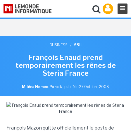
BUSINESS
/
SSII
François Enaud prend
temporairement les rênes de
Steria France
Miléna Nemec-Poncik
,
publié le 27 Octobre 2008
François Mazon quitte officiellement le poste de