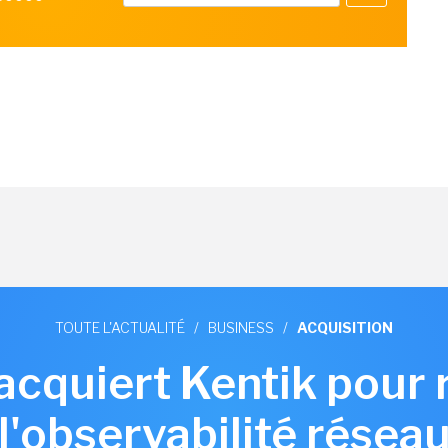
TOUTE L'ACTUALITÉ
/
BUSINESS
/
ACQUISITION
 acquiert Kentik pour 
l'observabilité résea