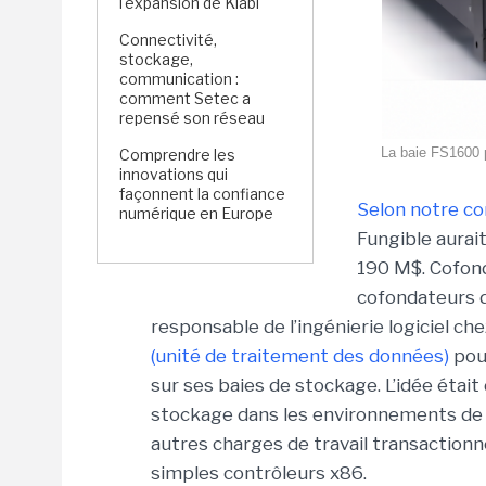
l'expansion de Kiabi
Connectivité,
stockage,
communication :
comment Setec a
repensé son réseau
La baie FS1600 p
Comprendre les
innovations qui
façonnent la confiance
Selon notre co
numérique en Europe
Fungible aurai
190 M$. Cofon
cofondateurs d
responsable de l’ingénierie logiciel ch
(unité de traitement des données)
pou
sur ses baies de stockage. L’idée éta
stockage dans les environnements de t
autres charges de travail transactionne
simples contrôleurs x86.