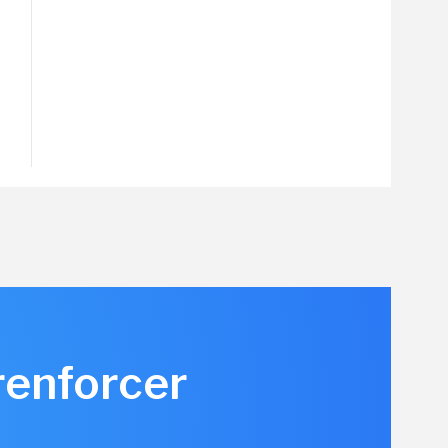
renforcer
u