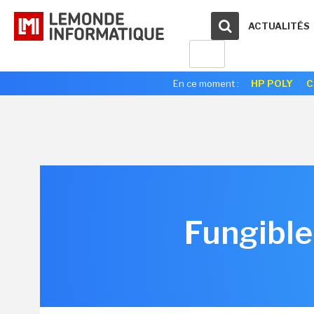
ACTUALITÉS
En ce moment :
HP POLY
C
Fungible