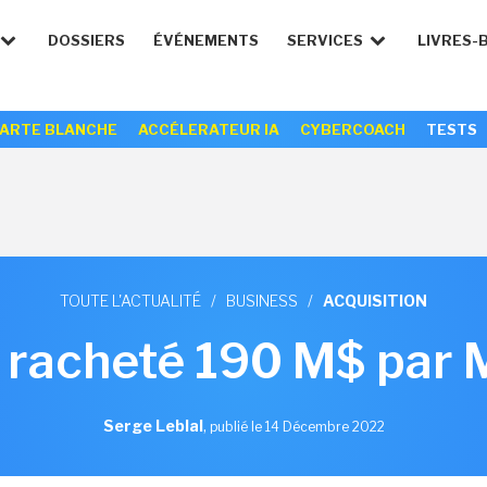
DOSSIERS
ÉVÉNEMENTS
SERVICES
LIVRES-
ARTE BLANCHE
ACCÉLERATEUR IA
CYBERCOACH
TESTS
TOUTE L'ACTUALITÉ
/
BUSINESS
/
ACQUISITION
 racheté 190 M$ par 
Serge Leblal
,
publié le 14 Décembre 2022