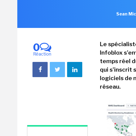
Sean Mic
Le spécialis
0
Infoblox s'em
Réaction
temps réel d
qui s'inscrit
logiciels de
réseau.