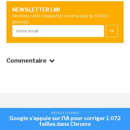
NEWSLETTER LMI
Recevez notre newsletter comme plus de 50000
abonnés
OK
Commentaire
ARTICLE SUIVANT
ARTICLE SUIVANT
L'UE lance un appel à projets pour créer jusqu'à
Google s'appuie sur l'IA pour corriger 1 072
LOGICIEL
/
INTELLIGENCE ARTIFICIELLE
failles dans Chrome
7 gigafactories