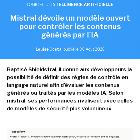
LOGICIEL
/
INTELLIGENCE ARTIFICIELLE
Mistral dévoile un modèle ouvert
pour contrôler les contenus
générés par l'IA
Louise Costa
,
publié le 06 Aout 2026
Baptisé Shieldstral, il donne aux développeurs la
possibilité de définir des règles de contrôle en
langage naturel afin d'évaluer les contenus
générés ou traités par les modèles IA. Selon
mistral, ses performances rivalisent avec celles
de modèles de sécurité plus volumineux.