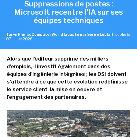
Suppressions de postes :
Microsoft recentre l'IA sur ses
équipes techniques
Taryn Plumb, ComputerWorld (adapté par Serge Leblal)
,
publié le
07 Juillet 2026
Alors que l'éditeur supprime des milliers
d'emplois, il investit également dans des
équipes d'ingénierie intégrées ; les DSI doivent
s'attendre à ce que cette évolution redéfinisse
le service client, la mise en oeuvre et
l'engagement des partenaires.