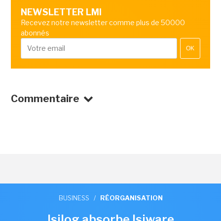
NEWSLETTER LMI
Recevez notre newsletter comme plus de 50000
abonnés
OK
Commentaire
BUSINESS
/
RÉORGANISATION
Isilog absorbe Isiware