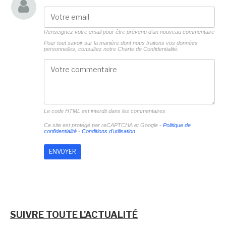
Renseignez votre email pour être prévenu d'un nouveau commentaire
Pour tout savoir sur la manière dont nous traitons vos données
personnelles, consultez notre
Charte de Confidentialité.
Le code HTML est interdit dans les commentaires
Ce site est protégé par reCAPTCHA et Google -
Politique de
confidentialité
-
Conditions d'utilisation
SUIVRE TOUTE L'ACTUALITÉ