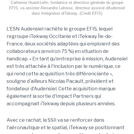
Catherine Huard-Lefin, fondatrice et directrice générale du groupe
EFIS, va assister Alexandre Lafosse, directeur associé dAudensiel
dans lintégration diTekway. (Crédit EFIS)
L'ESN Audensiel rachète le groupe EFIS, lequel
regroupe iTekway Occitanie et iTekway Île-de-
France, deux sociétés adaptées qui emploient des
collaborateurs (environ 75 %) en situation de
handicap. « En tant qu'entreprise à mission, Audensiel
est très attachée à l'inclusion par le numérique, ce
qui rend cette acquisition très différenciante »,
souligne d'ailleurs Nicolas Pacault, président et
fondateur d'Audensiel. Cette acquisition marque
également la sortie d'Impact Partners qui
accompagnait iTekway depuis plusieurs années.
Avec ce rachat, la SSII va se renforcer dans
l'aéronautique et le spatial, iTekway se positionnant