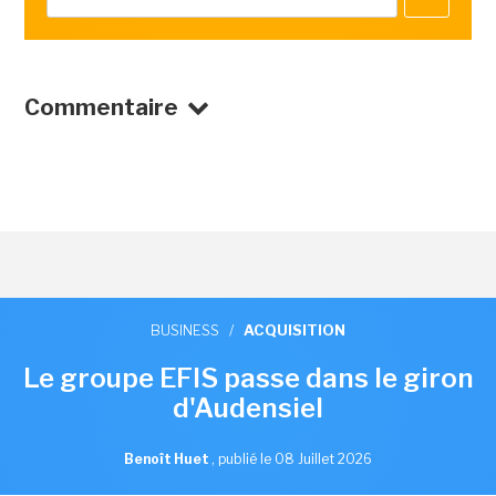
Commentaire
BUSINESS
/
ACQUISITION
Le groupe EFIS passe dans le giron
d'Audensiel
Benoît Huet
,
publié le 08 Juillet 2026