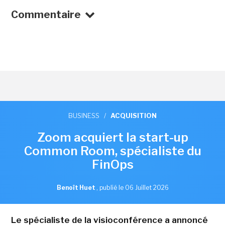
Commentaire
BUSINESS
/
ACQUISITION
Zoom acquiert la start-up
Common Room, spécialiste du
FinOps
Benoît Huet
,
publié le 06 Juillet 2026
Le spécialiste de la visioconférence a annoncé