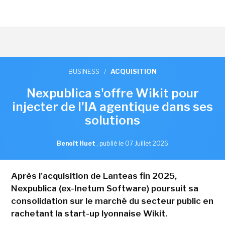
BUSINESS
/
ACQUISITION
Nexpublica s'offre Wikit pour
injecter de l'IA agentique dans ses
solutions
Benoît Huet
,
publié le 07 Juillet 2026
Après l'acquisition de Lanteas fin 2025,
Nexpublica (ex-Inetum Software) poursuit sa
consolidation sur le marché du secteur public en
rachetant la start-up lyonnaise Wikit.