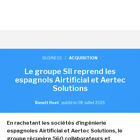
BUSINESS
/
ACQUISITION
Le groupe SII reprend les
espagnols Airtificial et Aertec
Solutions
Benoît Huet
,
publié le 08 Juillet 2026
En rachetant les sociétés d'ingénierie
espagnoles Airtificial et Aertec Solutions, le
groupe récupère 560 collaborateurs et