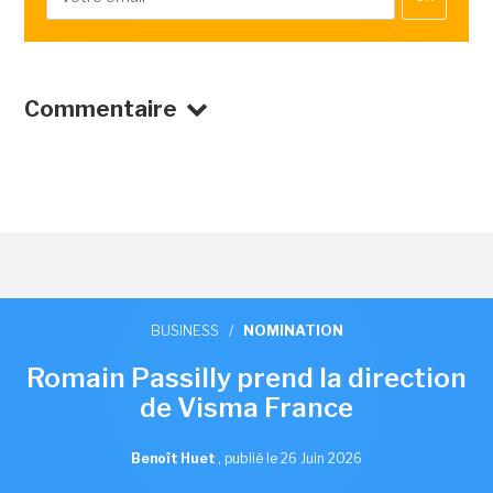
Commentaire
BUSINESS
/
NOMINATION
Romain Passilly prend la direction
de Visma France
Benoît Huet
,
publié le 26 Juin 2026