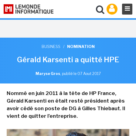
BUSINESS
/
NOMINATION
Gérald Karsenti a quitté HPE
Maryse Gros
,
publié le 07 Aout 2017
Nommé en juin 2011 à la tête de HP France,
Gérald Karsenti en était resté président après
avoir cédé son poste de DG à Gilles Thiebaut. Il
vient de quitter l'entreprise.