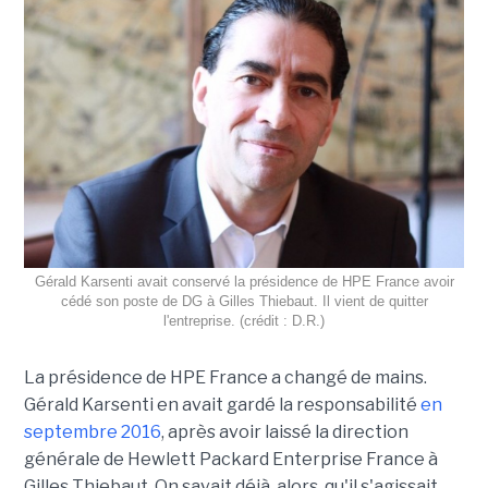
Gérald Karsenti avait conservé la présidence de HPE France avoir
cédé son poste de DG à Gilles Thiebaut. Il vient de quitter
l'entreprise. (crédit : D.R.)
La présidence de HPE France a changé de mains.
Gérald Karsenti en avait gardé la responsabilité
en
septembre 2016
, après avoir laissé la direction
générale de Hewlett Packard Enterprise France à
Gilles Thiebaut. On savait déjà, alors, qu'il s'agissait