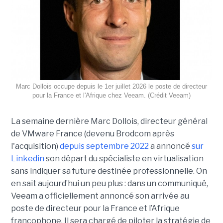
Marc Dollois occupe depuis le 1er juillet 2026 le poste de directeur
pour la France et l'Afrique chez Veeam. (Crédit Veeam)
La semaine dernière Marc Dollois, directeur général
de VMware France (devenu Brodcom après
l'acquisition)
depuis septembre 2022
a annoncé
sur
Linkedin
son départ du spécialiste en virtualisation
sans indiquer sa future destinée professionnelle. On
en sait aujourd’hui un peu plus : dans un communiqué,
Veeam a officiellement annoncé son arrivée au
poste de directeur pour la France et l’Afrique
francophone. Il sera chargé de piloter la stratégie de