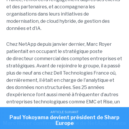
et des partenaires, et accompagnera les
organisations dans leurs initiatives de
modernisation, de cloud hybride, de gestion des
données et d’IA.
Chez NetApp depuis janvier dernier, Marc Royer
patientait en occupant le stratégique poste
de directeur commercial des comptes entreprises et
stratégiques. Avant de rejoindre le groupe, il a passé
plus de neuf ans chez Dell Technologies France où,
dernièrement, il était en charge de l'analytique et
des données non structurées. Ses 25 années
d’expérience l’ont aussi mené à fréquenter d’autres
entreprises technologiques comme EMC et Rise, un
VAR spécialisé dans le stockage.
ARTICLE SUIVANT
ARTICLE SUIVANT
Romain Passilly prend la direction de Visma
Paul Yokoyama devient président de Sharp
ARTICLE SUIVANT
Marc Royer confirmé à la tête de NetApp France
Europe
France
Article rédigé par