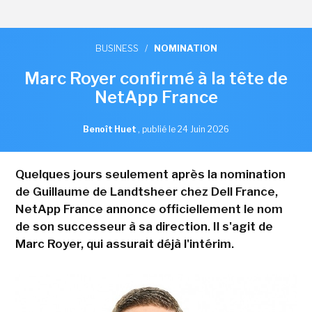
BUSINESS
/
NOMINATION
Marc Royer confirmé à la tête de
NetApp France
Benoît Huet
,
publié le 24 Juin 2026
Quelques jours seulement après la nomination
de Guillaume de Landtsheer chez Dell France,
NetApp France annonce officiellement le nom
de son successeur à sa direction. Il s'agit de
Marc Royer, qui assurait déjà l'intérim.