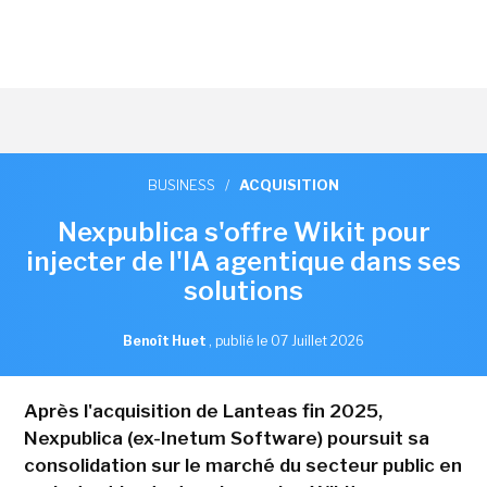
BUSINESS
/
ACQUISITION
Nexpublica s'offre Wikit pour
injecter de l'IA agentique dans ses
solutions
Benoît Huet
,
publié le 07 Juillet 2026
Après l'acquisition de Lanteas fin 2025,
Nexpublica (ex-Inetum Software) poursuit sa
consolidation sur le marché du secteur public en