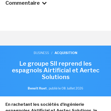
Commentaire
BUSINESS
/
ACQUISITION
Le groupe SII reprend les
espagnols Airtificial et Aertec
Solutions
Benoît Huet
,
publié le 08 Juillet 2026
En rachetant les sociétés d'ingénierie
espagnoles Airtificial et Aertec Solutions, le