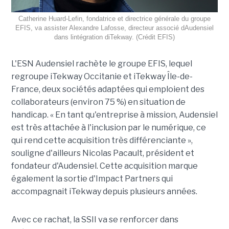
Catherine Huard-Lefin, fondatrice et directrice générale du groupe
EFIS, va assister Alexandre Lafosse, directeur associé dAudensiel
dans lintégration diTekway. (Crédit EFIS)
L'ESN Audensiel rachète le groupe EFIS, lequel
regroupe iTekway Occitanie et iTekway Île-de-
France, deux sociétés adaptées qui emploient des
collaborateurs (environ 75 %) en situation de
handicap. « En tant qu'entreprise à mission, Audensiel
est très attachée à l'inclusion par le numérique, ce
qui rend cette acquisition très différenciante »,
souligne d'ailleurs Nicolas Pacault, président et
fondateur d'Audensiel. Cette acquisition marque
également la sortie d'Impact Partners qui
accompagnait iTekway depuis plusieurs années.
Avec ce rachat, la SSII va se renforcer dans