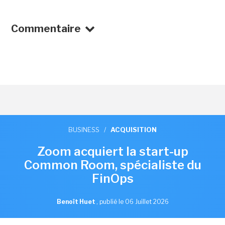
Commentaire
BUSINESS
/
ACQUISITION
Zoom acquiert la start-up
Common Room, spécialiste du
FinOps
Benoît Huet
,
publié le 06 Juillet 2026