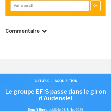
OK
Commentaire
BUSINESS
/
ACQUISITION
Le groupe EFIS passe dans le giron
d'Audensiel
Benoît Huet
,
publié le 08 Juillet 2026