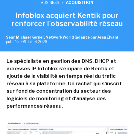
BUSINESS
/
ACQUISITION
Infoblox acquiert Kentik pour
renforcer l'observabilité réseau
Sean Michael Kerner, NetworkWorld (adapté par Jean Elyan)
,
publié le 09 Juillet 2026
Le spécialiste en gestion des DNS, DHCP et
adresses IP Infoblox s'empare de Kentik et
ajoute de la visibilité en temps réel du trafic
réseau à sa plateforme. Un rachat qui s'inscrit
sur fond de concentration du secteur des
logiciels de monitoring et d'analyse des
performances réseau.