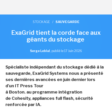
STOCKAGE
/
SAUVEGARDE
ExaGrid tient la corde face aux
géants du stockage
Serge Leblal
,
publié le 17 Juin 2026
Spécialiste indépendant du stockage dédié à la
sauvegarde, ExaGrid Systems nous a présenté
ses dernières avancées en juin dernier lors
d'un IT Press Tour
à Boston. au programme intégration
de Cohesity, appliances full flash, sécurité
renforcée par IA.