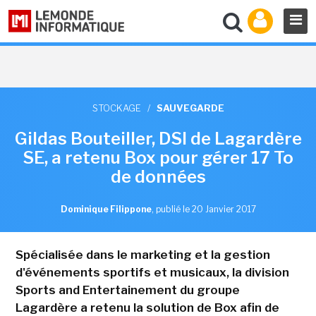
STOCKAGE
/
SAUVEGARDE
Gildas Bouteiller, DSI de Lagardère
SE, a retenu Box pour gérer 17 To
de données
Dominique Filippone
,
publié le 20 Janvier 2017
Spécialisée dans le marketing et la gestion
d'événements sportifs et musicaux, la division
Sports and Entertainement du groupe
Lagardère a retenu la solution de Box afin de