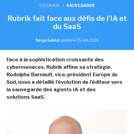
STOCKAGE
/
SAUVEGARDE
Rubrik fait face aux défis de l'IA et
du SaaS
Serge Leblal
,
publié le 25 Juin 2026
Face à la sophistication croissante des
cybermenaces, Rubrik affine sa stratégie.
Rodolphe Barnault, vice-président Europe du
Sud, nous a détaillé l'évolution de l'éditeur vers
la sauvegarde des agents IA et des
solutions SaaS.