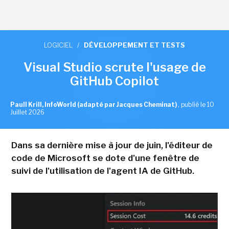
LOGICIEL
/
DÉVELOPPEMENT ET TESTS
Visual Studio scrute l'usage de
GitHub Copilot
Paull Krill, InfoWorld (adapté par Jacques Cheminat)
,
publié le 10
Juillet 2026
Dans sa dernière mise à jour de juin, l'éditeur de
code de Microsoft se dote d'une fenêtre de
suivi de l'utilisation de l'agent IA de GitHub.