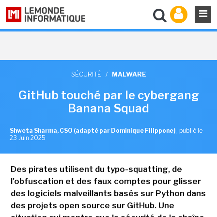
SÉCURITÉ
/
MALWARE
GitHub touché par le cybergang
Banana Squad
Shweta Sharma, CSO (adapté par Dominique Filippone)
,
publié le
23 Juin 2025
Des pirates utilisent du typo-squatting, de
l'obfuscation et des faux comptes pour glisser
des logiciels malveillants basés sur Python dans
des projets open source sur GitHub. Une