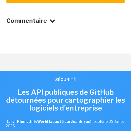
Commentaire
SÉCURITÉ
Les API publiques de GitHub
détournées pour cartographier les
logiciels d'entreprise
Taryn Plumb, InfoWorld (adapté par Jean Elyan)
,
publié le 09 Juillet
2026