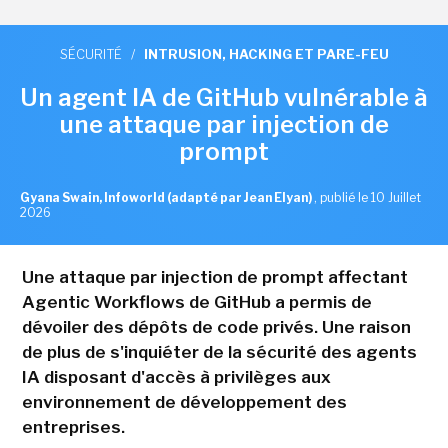
SÉCURITÉ
/
INTRUSION, HACKING ET PARE-FEU
Un agent IA de GitHub vulnérable à
une attaque par injection de
prompt
Gyana Swain, Infoworld (adapté par Jean Elyan)
,
publié le 10 Juillet
2026
Une attaque par injection de prompt affectant
Agentic Workflows de GitHub a permis de
dévoiler des dépôts de code privés. Une raison
de plus de s'inquiéter de la sécurité des agents
IA disposant d'accès à privilèges aux
environnement de développement des
entreprises.