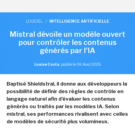
LOGICIEL
/
INTELLIGENCE ARTIFICIELLE
Mistral dévoile un modèle ouvert
pour contrôler les contenus
générés par l'IA
Louise Costa
,
publié le 06 Aout 2026
Baptisé Shieldstral, il donne aux développeurs la
possibilité de définir des règles de contrôle en
langage naturel afin d'évaluer les contenus
générés ou traités par les modèles IA. Selon
mistral, ses performances rivalisent avec celles
de modèles de sécurité plus volumineux.