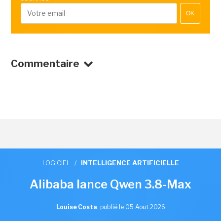
OK
Commentaire
LOGICIEL
/
INTELLIGENCE ARTIFICIELLE
Alibaba lance Qwen 3.8-Max
Louise Costa
,
publié le 05 Aout 2026