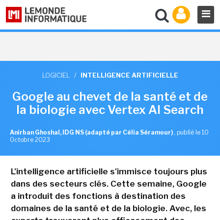
LOGICIEL
/
INTELLIGENCE ARTIFICIELLE
Google au chevet de la santé et de
la biologie avec Vertex AI Search
Anirban Ghoshal, IDG NS (adapté par Célia Séramour)
,
publié le 10
Octobre 2023
L'intelligence artificielle s'immisce toujours plus
dans des secteurs clés. Cette semaine, Google
a introduit des fonctions à destination des
domaines de la santé et de la biologie. Avec, les