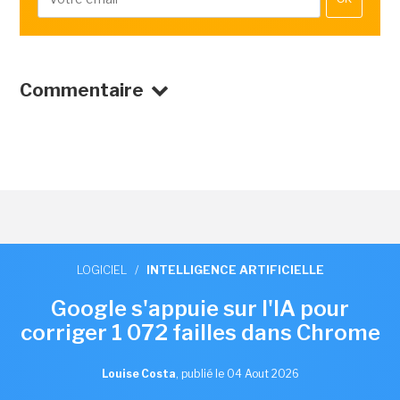
Commentaire
LOGICIEL
/
INTELLIGENCE ARTIFICIELLE
Google s'appuie sur l'IA pour
corriger 1 072 failles dans Chrome
Louise Costa
,
publié le 04 Aout 2026