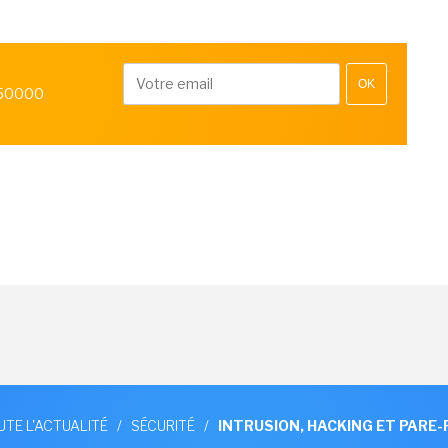
OK
 50000
UTE L'ACTUALITÉ
/
SÉCURITÉ
/
INTRUSION, HACKING ET PARE-