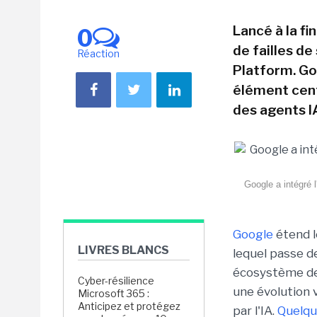
Lancé à la fi
0
de failles d
Réaction
Platform. Go
élément cent
des agents I
Google a intégré 
Google
étend l
LIVRES BLANCS
lequel passe d
écosystème de
Cyber-résilience
une évolution 
Microsoft 365 :
Anticipez et protégez
par l'IA.
Quelqu