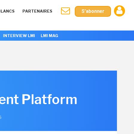
S'abonner
BLANCS
PARTENAIRES
INTERVIEW LMI
LMI MAG
ent Platform
6