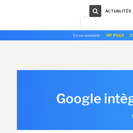
ACTUALITÉS
En ce moment :
HP POLY
C
Google intè