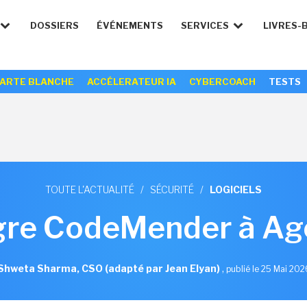
DOSSIERS
ÉVÉNEMENTS
SERVICES
LIVRES-
ARTE BLANCHE
ACCÉLERATEUR IA
CYBERCOACH
TESTS
TOUTE L'ACTUALITÉ
/
SÉCURITÉ
/
LOGICIELS
gre CodeMender à Ag
Shweta Sharma, CSO (adapté par Jean Elyan)
,
publié le 25 Mai 202