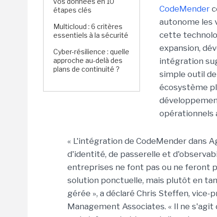
vos données en 10
CodeMender
c
étapes clés
autonome les v
Multicloud : 6 critères
cette technolo
essentiels à la sécurité
expansion, dév
Cyber-résilience : quelle
approche au-delà des
intégration su
plans de continuité ?
simple outil d
écosystème plu
développement l
opérationnels 
« L'intégration de CodeMender dans A
d'identité, de passerelle et d'observab
entreprises ne font pas ou ne feront
solution ponctuelle, mais plutôt en ta
gérée », a déclaré Chris Steffen, vice-
Management Associates. « Il ne s'agit