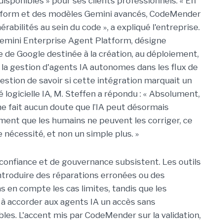
disponibles » pour ses clients professionnels. « En
latform et des modèles Gemini avancés, CodeMender
rabilités au sein du code », a expliqué l'entreprise.
emini Enterprise Agent Platform, désigne
e de Google destinée à la création, au déploiement,
à la gestion d'agents IA autonomes dans les flux de
question de savoir si cette intégration marquait un
 logicielle IA, M. Steffen a répondu : « Absolument,
 ne fait aucun doute que l’IA peut désormais
ement que les humains ne peuvent les corriger, ce
e nécessité, et non un simple plus. »
confiance et de gouvernance subsistent. Les outils
troduire des réparations erronées ou des
as en compte les cas limites, tandis que les
 à accorder aux agents IA un accès sans
bles. L'accent mis par CodeMender sur la validation,