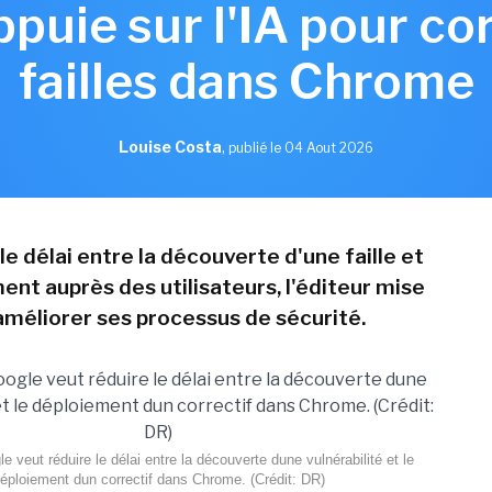
puie sur l'IA pour co
failles dans Chrome
Louise Costa
,
publié le 04 Aout 2026
le délai entre la découverte d'une faille et
ent auprès des utilisateurs, l'éditeur mise
 améliorer ses processus de sécurité.
e veut réduire le délai entre la découverte dune vulnérabilité et le
éploiement dun correctif dans Chrome. (Crédit: DR)