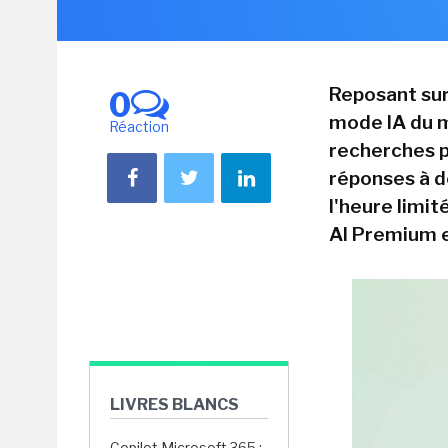
Reposant sur
0
mode IA du m
Réaction
recherches p
réponses à de
l'heure limi
AI Premium e
LIVRES BLANCS
Copilot Microsoft 365 :