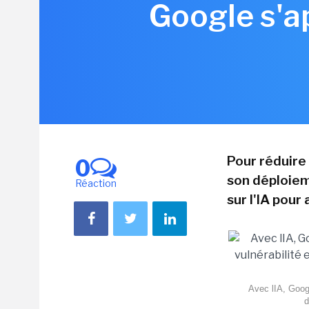
Google s'ap
Pour réduire 
0
son déploiem
Réaction
sur l'IA pour
Avec lIA, Googl
d