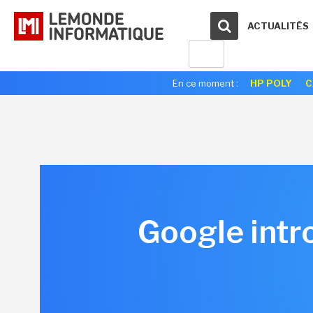
ACTUALITÉS
En ce moment :
HP POLY
C
Google intr