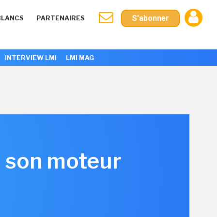
S'abonner
BLANCS
PARTENAIRES
INTERVIEW LMI
LMI MAG
s son moteur