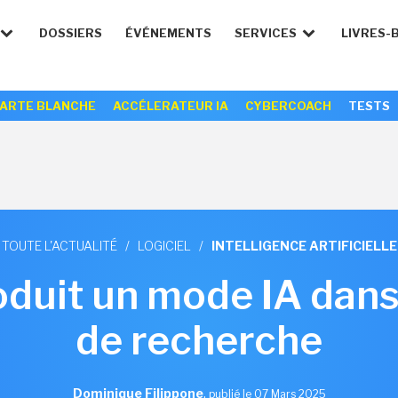
DOSSIERS
ÉVÉNEMENTS
SERVICES
LIVRES-
ARTE BLANCHE
ACCÉLERATEUR IA
CYBERCOACH
TESTS
TOUTE L'ACTUALITÉ
/
LOGICIEL
/
INTELLIGENCE ARTIFICIELLE
oduit un mode IA dan
de recherche
Dominique Filippone
,
publié le 07 Mars 2025