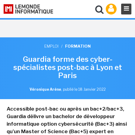
EMPLOI
/
FORMATION
Guardia forme des cyber-
spécialistes post-bac à Lyon et
Paris
Véronique Arène
,
publié le 18 Janvier 2022
Accessible post-bac ou après un bac+2/bac+3,
Guardia délivre un bachelor de développeur
informatique option cybersécurité (Bac+3) ainsi
qu'un Master of Science (Bac+5) expert en