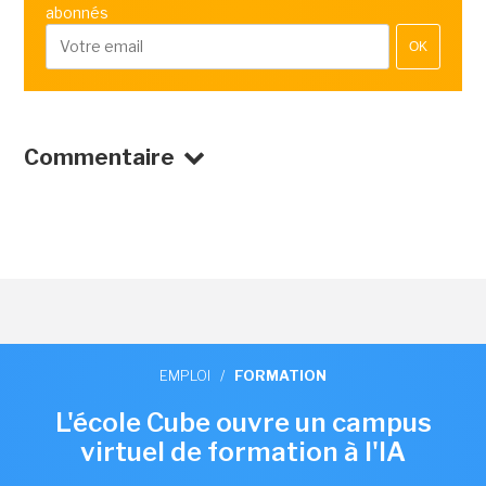
abonnés
OK
Commentaire
EMPLOI
/
FORMATION
L'école Cube ouvre un campus
virtuel de formation à l'IA