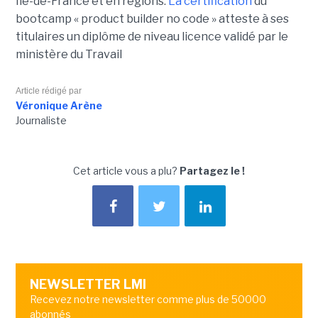
Ile-de-France et en régions.
La certification
du
bootcamp « product builder no code » atteste à ses
titulaires un diplôme de niveau licence validé par le
ministère du Travail
Article rédigé par
Véronique Arène
Journaliste
Cet article vous a plu?
Partagez le !
NEWSLETTER LMI
Recevez notre newsletter comme plus de 50000
abonnés