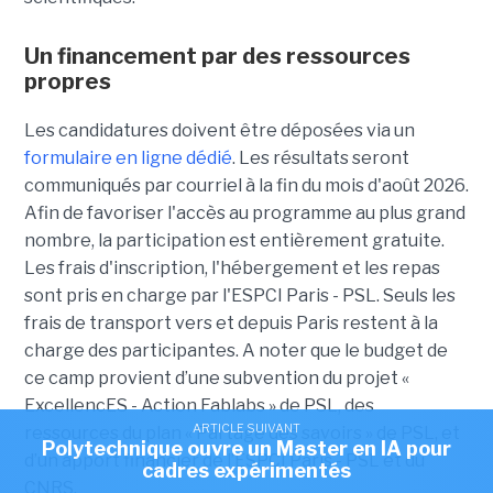
Un financement par des ressources
propres
Les candidatures doivent être déposées via un
formulaire en ligne dédié
. Les résultats seront
communiqués par courriel à la fin du mois d'août 2026.
Afin de favoriser l'accès au programme au plus grand
nombre, la participation est entièrement gratuite.
Les frais d'inscription, l'hébergement et les repas
sont pris en charge par l'ESPCI Paris - PSL. Seuls les
frais de transport vers et depuis Paris restent à la
charge des participantes. A noter que le budget de
ce camp provient d’une subvention du projet «
ExcellencES - Action Fablabs » de PSL, des
ARTICLE SUIVANT
ressources du plan « Partage des savoirs » de PSL, et
Polytechnique ouvre un Master en IA pour
d’un apport financier de l’ESPCI Paris - PSL et du
cadres expérimentés
CNRS.