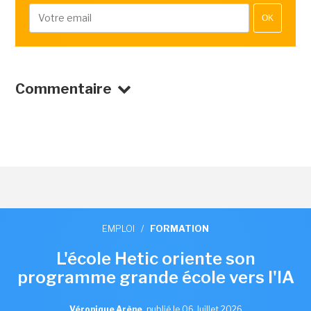
OK
Commentaire
EMPLOI
/
FORMATION
L'école Hetic oriente son
programme grande école vers l'IA
Véronique Arène
,
publié le 06 Juillet 2026