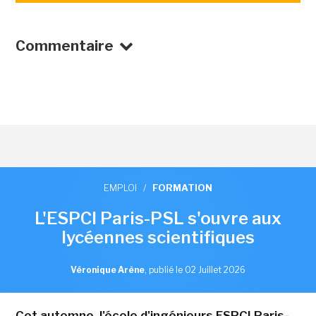
Commentaire
EMPLOI
/
FORMATION
L'ESPCI Paris-PSL s'ouvre aux
lycéennes scientifiques
Véronique Arène
,
publié le 02 Juillet 2026
Cet automne, l'école d'ingénieurs ESPCI Paris-