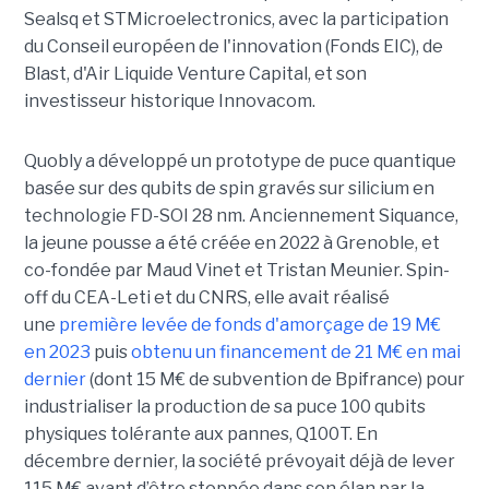
Sealsq et STMicroelectronics, avec la participation
du Conseil européen de l'innovation (Fonds EIC), de
Blast, d'Air Liquide Venture Capital, et son
investisseur historique Innovacom.
Quobly a développé un prototype de puce quantique
basée sur des qubits de spin gravés sur silicium en
technologie FD-SOI 28 nm. Anciennement Siquance,
la jeune pousse a été créée en 2022 à Grenoble, et
co-fondée par Maud Vinet et Tristan Meunier. Spin-
off du CEA-Leti et du CNRS, elle avait réalisé
une
première levée de fonds d'amorçage de 19 M€
en 2023
puis
obtenu un financement de 21 M€ en mai
dernier
(dont 15 M€ de subvention de Bpifrance) pour
industrialiser la production de sa puce 100 qubits
physiques tolérante aux pannes, Q100T. En
décembre dernier, la société prévoyait déjà de lever
115 M€ avant d’être stoppée dans son élan par la