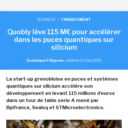
BUSINESS
/
FINANCEMENT
Quobly lève 115 M€ pour accélérer
dans les puces quantiques sur
silicium
Dominique Filippone
,
publié le 03 Juin 2026
La start-up grenobloise en puces et systèmes
quantiques sur silicium accélère son
développement en levant 115 millions d'euros
dans un tour de table serie A mené par
Bpifrance, Sealsq et STMicroelectronics.