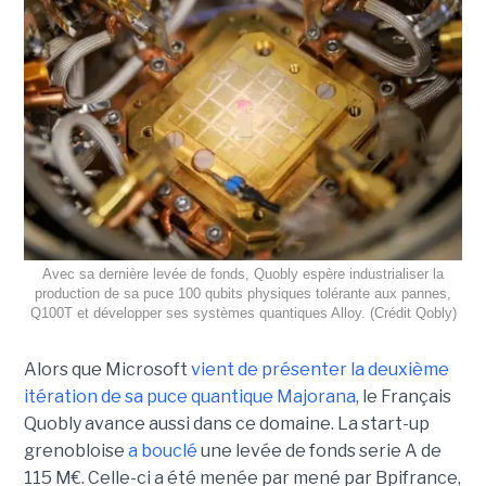
Avec sa dernière levée de fonds, Quobly espère industrialiser la
production de sa puce 100 qubits physiques tolérante aux pannes,
Q100T et développer ses systèmes quantiques Alloy. (Crédit Qobly)
Alors que Microsoft
vient de présenter la deuxième
itération de sa puce quantique Majorana
, le Français
Quobly avance aussi dans ce domaine. La start-up
grenobloise
a bouclé
une levée de fonds serie A de
115 M€. Celle-ci a été menée par mené par Bpifrance,