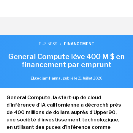
BUSINESS
/
FINANCEMENT
General Compute lève 400 M $ en
financement par emprunt
Elgodjam Hanna
,
publié le 21 Juillet 2026
General Compute, la start-up de cloud
d'inférence d'IA californienne a décroché près
de 400 millions de dollars auprès d'Upper90,
une société d'investissement technologique,
en utilisant des puces d'inférence comme