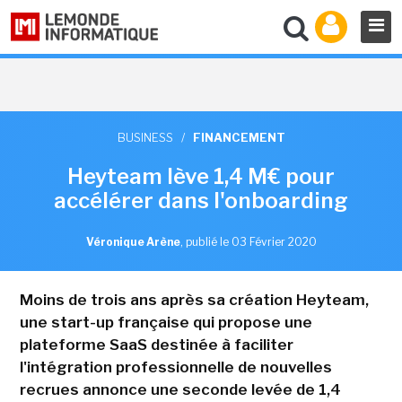
BUSINESS
/
FINANCEMENT
Heyteam lève 1,4 M€ pour
accélérer dans l'onboarding
Véronique Arène
,
publié le 03 Février 2020
Moins de trois ans après sa création Heyteam,
une start-up française qui propose une
plateforme SaaS destinée à faciliter
l'intégration professionnelle de nouvelles
recrues annonce une seconde levée de 1,4