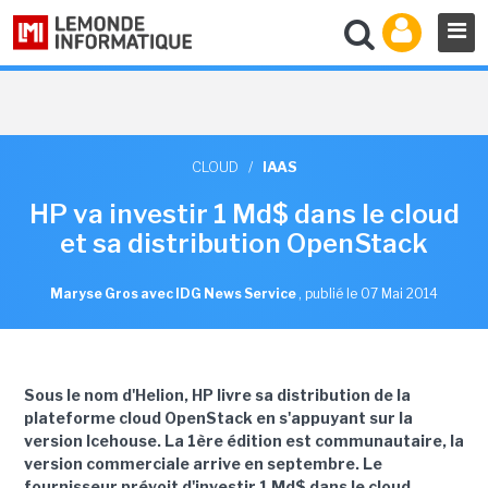
CLOUD
/
IAAS
HP va investir 1 Md$ dans le cloud
et sa distribution OpenStack
Maryse Gros avec IDG News Service
,
publié le 07 Mai 2014
Sous le nom d'Helion, HP livre sa distribution de la
plateforme cloud OpenStack en s'appuyant sur la
version Icehouse. La 1ère édition est communautaire, la
version commerciale arrive en septembre. Le
fournisseur prévoit d'investir 1 Md$ dans le cloud