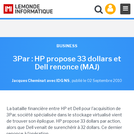
BUSINESS
3Par : HP propose 33 dollars et
Dell renonce (MAJ)
Jacques Cheminat avec IDG NS
,
publié le 02 Septembre 2010
La bataille financière entre HP et Dell pour l'acquisition de
3Par, société spécialisée dans le stockage virtualisé vient
de trouver son épilogue. HP propose 33 dollars par action,
alors que Dell venait de surenchérir à 32 dollars. Ce dernier
renonce à l'opération.