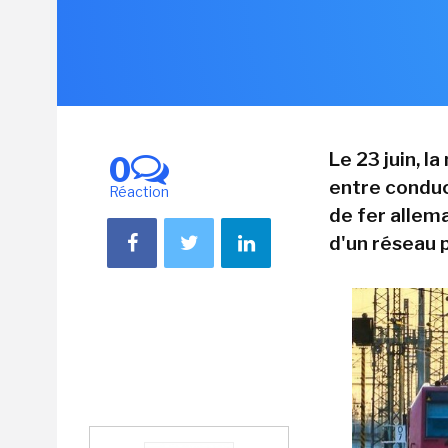
Le 23 juin, 
0
entre conduc
Réaction
de fer allema
d'un réseau p