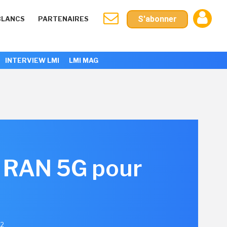
S'abonner
BLANCS
PARTENAIRES
INTERVIEW LMI
LMI MAG
n RAN 5G pour
22