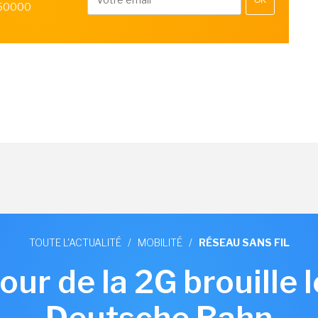
OK
 50000
TOUTE L'ACTUALITÉ
/
MOBILITÉ
/
RÉSEAU SANS FIL
our de la 2G brouille le