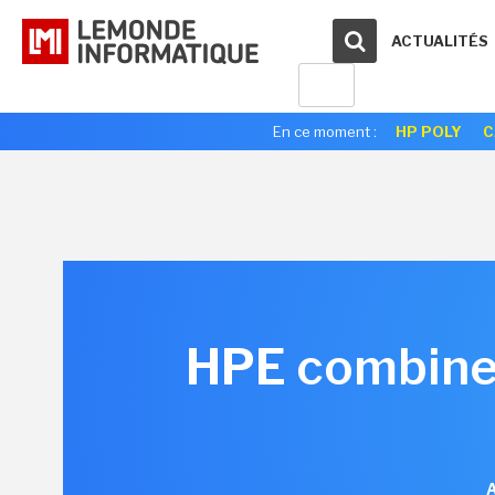
ACTUALITÉS
En ce moment :
HP POLY
C
HPE combine 
A