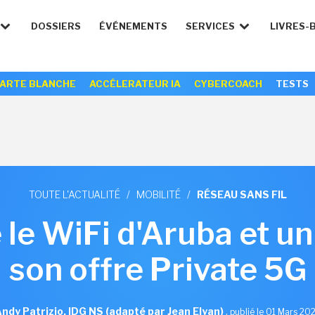
DOSSIERS
ÉVÉNEMENTS
SERVICES
LIVRES-
ARTE BLANCHE
ACCÉLERATEUR IA
CYBERCOACH
TESTS
TOUTE L'ACTUALITÉ
/
MOBILITÉ
/
RÉSEAU SANS FIL
le WiFi d'Aruba et u
son offre Private 5G
ndy Patrizio, IDG NS (adapté par Jean Elyan)
,
publié le 01 Mars 20