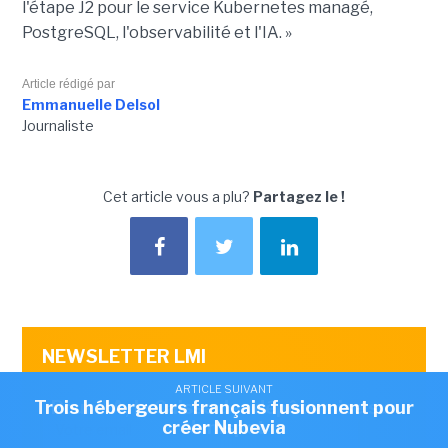
l'étape J2 pour le service Kubernetes managé,
PostgreSQL, l'observabilité et l'IA. »
Article rédigé par
Emmanuelle Delsol
Journaliste
Cet article vous a plu?
Partagez le !
NEWSLETTER LMI
Recevez notre newsletter comme plus de 50000
ARTICLE SUIVANT
ARTICLE SUIVANT
abonnés
Trois hébergeurs français fusionnent pour
Pour l'IA, la Caisse des dépôts mise sur
créer Nubevia
Numspot
OK