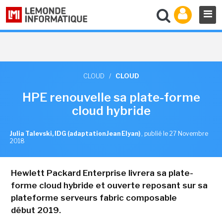
CLOUD
/
CLOUD
HPE renouvelle sa plate-forme
cloud hybride
Julia Talevski, IDG (adaptation Jean Elyan)
,
publié le 27 Novembre
2018
Hewlett Packard Enterprise livrera sa plate-
forme cloud hybride et ouverte reposant sur sa
plateforme serveurs fabric composable
début 2019.