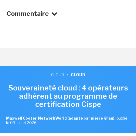
Commentaire
CLOUD
/
CLOUD
Souveraineté cloud : 4 opérateurs
adhèrent au programme de
certification Cispe
Maxwell Cooter, NetworkWorld (adapté par pierre Khan)
,
publié
le 03 Juillet 2026