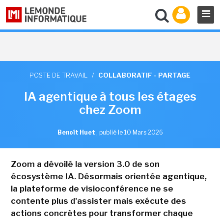
POSTE DE TRAVAIL
/
COLLABORATIF - PARTAGE
IA agentique à tous les étages
chez Zoom
Benoît Huet
,
publié le 10 Mars 2026
Zoom a dévoilé la version 3.0 de son
écosystème IA. Désormais orientée agentique,
la plateforme de visioconférence ne se
contente plus d'assister mais exécute des
actions concrètes pour transformer chaque