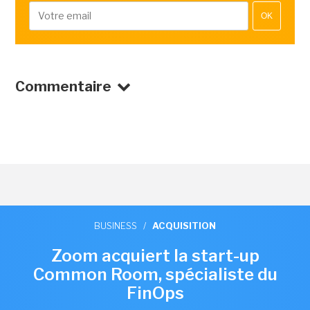
OK
Commentaire
BUSINESS
/
ACQUISITION
Zoom acquiert la start-up
Common Room, spécialiste du
FinOps