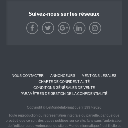
Suivez-nous sur les réseaux
NOUS CONTACTER
ANNONCEURS
MENTIONS LÉGALES
CHARTE DE CONFIDENTIALITÉ
CONDITIONS GÉNÉRALES DE VENTE
PARAMÈTRES DE GESTION DE LA CONFIDENTIALITÉ
Copyright © LeMondeInformatique.fr 1997-2026
Toute reproduction ou représentation intégrale ou partielle, par quelque
procédé que ce soit, des pages publiées sur ce site, faite sans l'autorisation
de l'éditeur ou du webmaster du site LeMondeInformatique.fr est illicite et