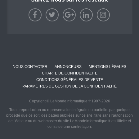
NOUS CONTACTER
ANNONCEURS
MENTIONS LÉGALES
CHARTE DE CONFIDENTIALITÉ
CONDITIONS GÉNÉRALES DE VENTE
PARAMÈTRES DE GESTION DE LA CONFIDENTIALITÉ
Copyright © LeMondeInformatique.fr 1997-2026
Toute reproduction ou représentation intégrale ou partielle, par quelque
procédé que ce soit, des pages publiées sur ce site, faite sans l'autorisation
de l'éditeur ou du webmaster du site LeMondeInformatique.fr est illicite et
constitue une contrefaçon.