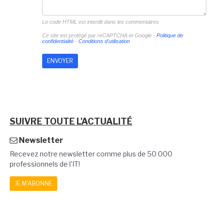
Le code HTML est interdit dans les commentaires
Ce site est protégé par reCAPTCHA et Google -
Politique de
confidentialité
-
Conditions d'utilisation
SUIVRE TOUTE L'ACTUALITÉ
Newsletter
Recevez notre newsletter comme plus de 50 000
professionnels de l'IT!
JE M'ABONNE