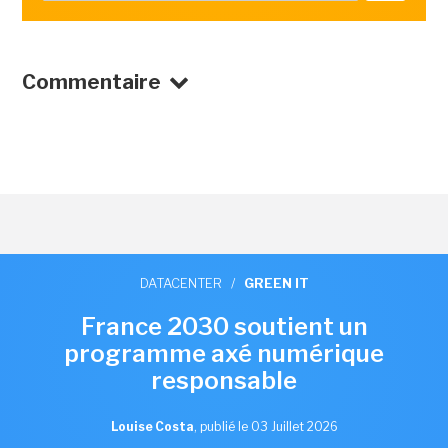
Commentaire
DATACENTER
/
GREEN IT
France 2030 soutient un
programme axé numérique
responsable
Louise Costa
,
publié le 03 Juillet 2026