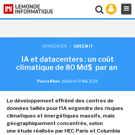
DATACENTER
/
GREEN IT
IA et datacenters : un coût
climatique de 80 Md$ par an
Pierre Khan
,
publié le 19 Mai 2026
Le développement effréné des centres de
données taillés pour l'IA engendre des risques
climatiques et énergétiques massifs, mais
géographiquement concentrés, selon
une étude réalisée par HEC Paris et Columbia