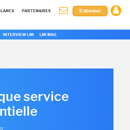
S'abonner
BLANCS
PARTENAIRES
INTERVIEW LMI
LMI MAG
 que service
ntielle
022