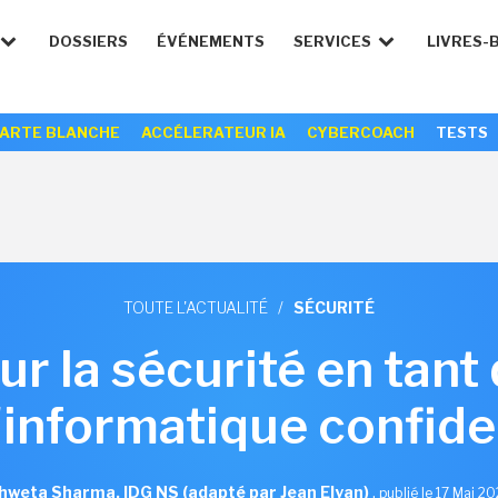
DOSSIERS
ÉVÉNEMENTS
SERVICES
LIVRES-
ARTE BLANCHE
ACCÉLERATEUR IA
CYBERCOACH
TESTS
TOUTE L'ACTUALITÉ
/
SÉCURITÉ
sur la sécurité en tant
'informatique confide
hweta Sharma, IDG NS (adapté par Jean Elyan)
,
publié le 17 Mai 2