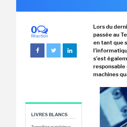
Lors du dern
0
passée au Tex
Réaction
en tant que
l'informatiqu
s'est égalem
responsable 
machines qu
LIVRES BLANCS
Transition numérique