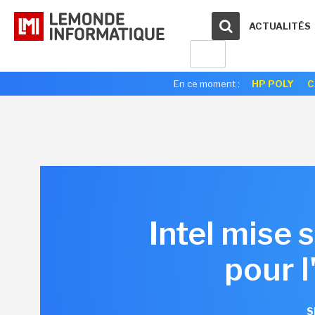
ACTUALITÉS
En ce moment :
HP POLY
C
Intel mise 
pour l
S