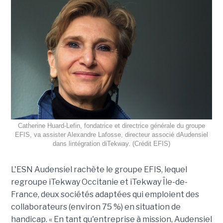
Catherine Huard-Lefin, fondatrice et directrice générale du groupe
EFIS, va assister Alexandre Lafosse, directeur associé dAudensiel
dans lintégration diTekway. (Crédit EFIS)
L'ESN Audensiel rachète le groupe EFIS, lequel
regroupe iTekway Occitanie et iTekway Île-de-
France, deux sociétés adaptées qui emploient des
collaborateurs (environ 75 %) en situation de
handicap. « En tant qu'entreprise à mission, Audensiel