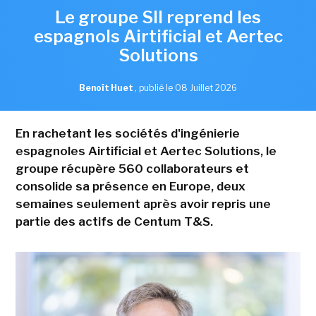
Le groupe SII reprend les
espagnols Airtificial et Aertec
Solutions
Benoît Huet
,
publié le 08 Juillet 2026
En rachetant les sociétés d'ingénierie
espagnoles Airtificial et Aertec Solutions, le
groupe récupère 560 collaborateurs et
consolide sa présence en Europe, deux
semaines seulement après avoir repris une
partie des actifs de Centum T&S.