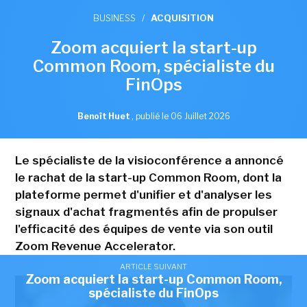
BUSINESS
/
ACQUISITION
Zoom acquiert la start-up
Common Room, spécialiste du
FinOps
Benoît Huet
,
publié le 06 Juillet 2026
Le spécialiste de la visioconférence a annoncé
le rachat de la start-up Common Room, dont la
plateforme permet d'unifier et d'analyser les
signaux d'achat fragmentés afin de propulser
l'efficacité des équipes de vente via son outil
Zoom Revenue Accelerator.
ARTICLE SUIVANT
Zoom acquiert la start-up Common Room,
spécialiste du FinOps