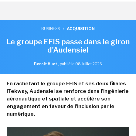
BUSINESS
/
ACQUISITION
Le groupe EFIS passe dans le giron
d'Audensiel
Benoît Huet
,
publié le 08 Juillet 2026
En rachetant le groupe EFIS et ses deux filiales
iTekway, Audensiel se renforce dans l'ingénierie
aéronautique et spatiale et accélère son
engagement en faveur de l'inclusion par le
numérique.