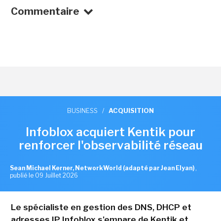
Commentaire
BUSINESS
/
ACQUISITION
Infoblox acquiert Kentik pour
renforcer l'observabilité réseau
Sean Michael Kerner, NetworkWorld (adapté par Jean Elyan)
,
publié le 09 Juillet 2026
Le spécialiste en gestion des DNS, DHCP et
adresses IP Infoblox s'empare de Kentik et