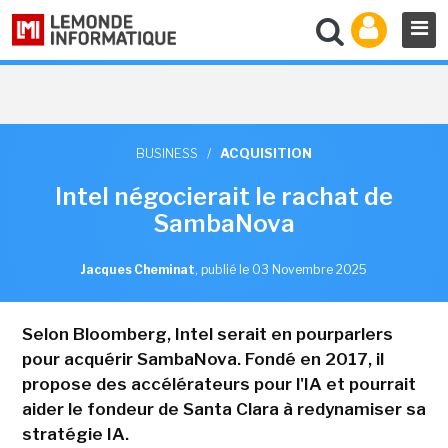
BUSINESS
/
ACQUISITION
Intel négocierait le rachat de
SambaNova
Jacques Cheminat
,
publié le 03 Novembre 2025
Selon Bloomberg, Intel serait en pourparlers
pour acquérir SambaNova. Fondé en 2017, il
propose des accélérateurs pour l'IA et pourrait
aider le fondeur de Santa Clara à redynamiser sa
stratégie IA.