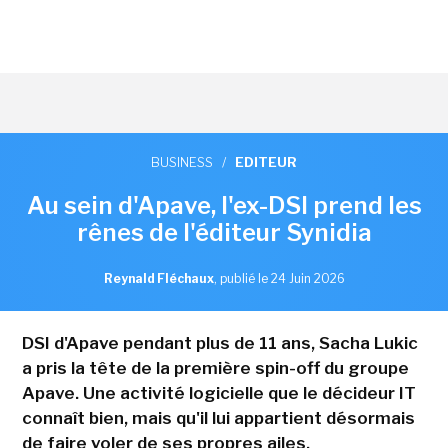
BUSINESS
/
EDITEUR
Au sein d'Apave, l'ex-DSI prend les
rênes de l'éditeur Synidia
Reynald Fléchaux
,
publié le 24 Juin 2026
DSI d'Apave pendant plus de 11 ans, Sacha Lukic
a pris la tête de la première spin-off du groupe
Apave. Une activité logicielle que le décideur IT
connaît bien, mais qu'il lui appartient désormais
de faire voler de ses propres ailes.