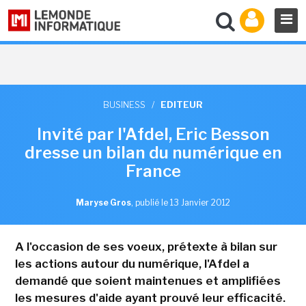
BUSINESS
/
EDITEUR
Invité par l'Afdel, Eric Besson
dresse un bilan du numérique en
France
Maryse Gros
,
publié le 13 Janvier 2012
A l'occasion de ses voeux, prétexte à bilan sur
les actions autour du numérique, l'Afdel a
demandé que soient maintenues et amplifiées
les mesures d'aide ayant prouvé leur efficacité.