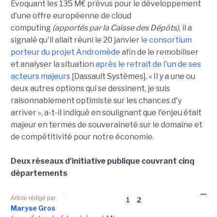
Evoquant les 135 M€ prévus pour le développement
d'une offre européenne de cloud
computing
(apportés par la Caisse des Dépôts)
, il a
signalé qu'il allait réuni le 20 janvier
le consortium
porteur du projet Andromède
afin de le remobiliser
et analyser la situation
après le retrait de l'un de ses
acteurs majeurs
[Dassault Systèmes]. « Il y a une ou
deux autres options qui se dessinent, je suis
raisonnablement optimiste sur les chances d'y
arriver », a-t-il indiqué en soulignant que l'enjeu était
majeur en termes de souveraineté sur le domaine et
de compétitivité pour notre économie.
Deux réseaux d'initiative publique couvrant cinq
départements
Article rédigé par
1
2
Maryse Gros