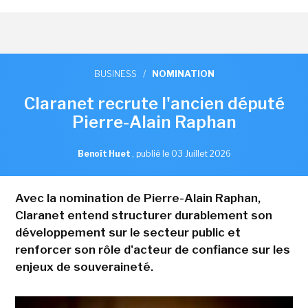
BUSINESS
/
NOMINATION
Claranet recrute l'ancien député
Pierre-Alain Raphan
Benoît Huet
,
publié le 03 Juillet 2026
Avec la nomination de Pierre-Alain Raphan,
Claranet entend structurer durablement son
développement sur le secteur public et
renforcer son rôle d'acteur de confiance sur les
enjeux de souveraineté.