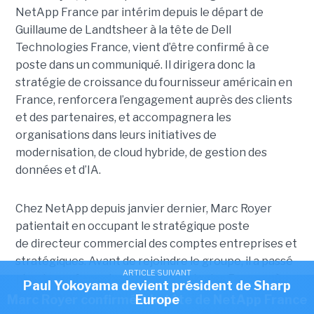
NetApp France par intérim depuis le départ de
Guillaume de Landtsheer à la tête de Dell
Technologies France, vient d’être confirmé à ce
poste dans un communiqué. Il dirigera donc la
stratégie de croissance du fournisseur américain en
France, renforcera l’engagement auprès des clients
et des partenaires, et accompagnera les
organisations dans leurs initiatives de
modernisation, de cloud hybride, de gestion des
données et d’IA.
Chez NetApp depuis janvier dernier, Marc Royer
patientait en occupant le stratégique poste
de directeur commercial des comptes entreprises et
stratégiques. Avant de rejoindre le groupe, il a passé
ARTICLE SUIVANT
plus de neuf ans chez Dell Technologies France où,
Paul Yokoyama devient président de Sharp
ARTICLE SUIVANT
dernièrement, il était en charge de l'analytique et
Marc Royer confirmé à la tête de NetApp France
Europe
des données non structurées. Ses 25 années