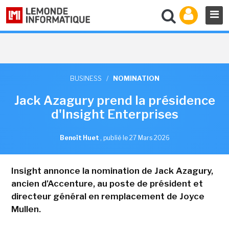
BUSINESS
/
NOMINATION
Jack Azagury prend la présidence
d'Insight Enterprises
Benoît Huet
,
publié le 27 Mars 2026
Insight annonce la nomination de Jack Azagury,
ancien d'Accenture, au poste de président et
directeur général en remplacement de Joyce
Mullen.