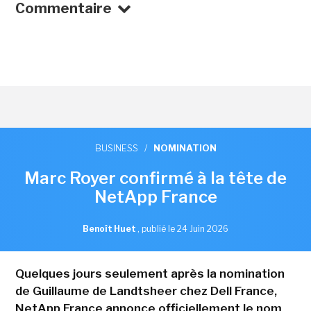
Commentaire
BUSINESS
/
NOMINATION
Marc Royer confirmé à la tête de
NetApp France
Benoît Huet
,
publié le 24 Juin 2026
Quelques jours seulement après la nomination
de Guillaume de Landtsheer chez Dell France,
NetApp France annonce officiellement le nom