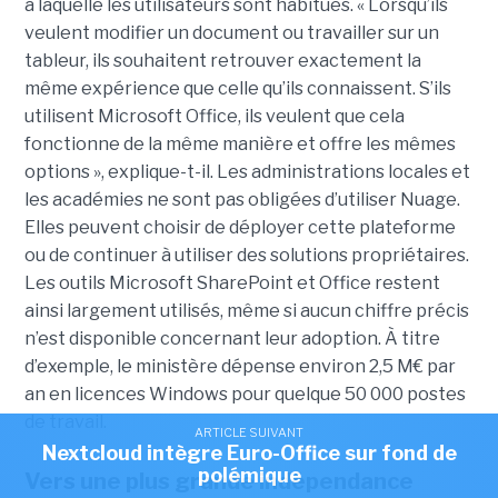
à laquelle les utilisateurs sont habitués. « Lorsqu’ils
veulent modifier un document ou travailler sur un
tableur, ils souhaitent retrouver exactement la
même expérience que celle qu’ils connaissent. S’ils
utilisent Microsoft Office, ils veulent que cela
fonctionne de la même manière et offre les mêmes
options », explique-t-il. Les administrations locales et
les académies ne sont pas obligées d’utiliser Nuage.
Elles peuvent choisir de déployer cette plateforme
ou de continuer à utiliser des solutions propriétaires.
Les outils Microsoft SharePoint et Office restent
ainsi largement utilisés, même si aucun chiffre précis
n’est disponible concernant leur adoption. À titre
d’exemple, le ministère dépense environ 2,5 M€ par
an en licences Windows pour quelque 50 000 postes
de travail.
ARTICLE SUIVANT
Nextcloud intègre Euro-Office sur fond de
polémique
Vers une plus grande indépendance