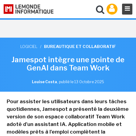
LOGICIEL
/
BUREAUTIQUE ET COLLABORATIF
Jamespot intègre une pointe de
GenAI dans Team Work
Louise Costa
,
publié le 13 Octobre 2025
Pour assister les utilisateurs dans leurs tâches
quotidiennes, Jamespot a présenté la deuxième
version de son espace collaboratif Team Work
adoté d'un assistant IA. Application mobile et
modèles prêts à l'emploi complètent la