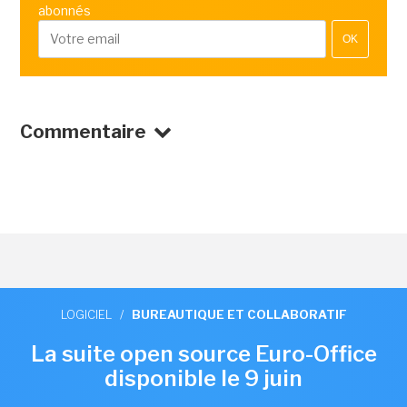
abonnés
OK
Commentaire
LOGICIEL
/
BUREAUTIQUE ET COLLABORATIF
La suite open source Euro-Office
disponible le 9 juin