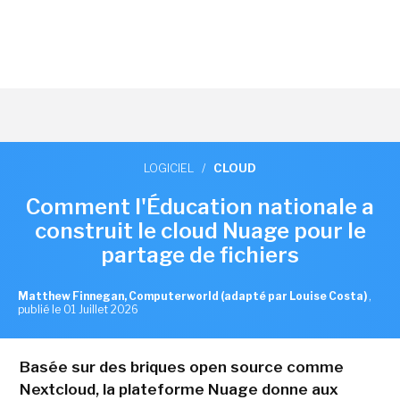
LOGICIEL
/
CLOUD
Comment l'Éducation nationale a
construit le cloud Nuage pour le
partage de fichiers
Matthew Finnegan, Computerworld (adapté par Louise Costa)
,
publié le 01 Juillet 2026
Basée sur des briques open source comme
Nextcloud, la plateforme Nuage donne aux