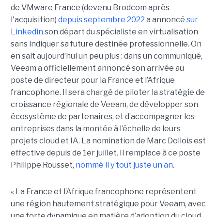
de VMware France (devenu Brodcom après
l'acquisition)
depuis septembre 2022
a annoncé
sur
Linkedin
son départ du spécialiste en virtualisation
sans indiquer sa future destinée professionnelle. On
en sait aujourd’hui un peu plus : dans un communiqué,
Veeam a officiellement annoncé son arrivée au
poste de directeur pour la France et l’Afrique
francophone. Il sera chargé de piloter la stratégie de
croissance régionale de Veeam, de développer son
écosystème de partenaires, et d’accompagner les
entreprises dans la montée à l’échelle de leurs
projets cloud et IA. La nomination de Marc Dollois est
effective depuis de 1er juillet. Il remplace à ce poste
Philippe Rousset,
nommé il y tout juste un an
.
« La France et l’Afrique francophone représentent
une région hautement stratégique pour Veeam, avec
une forte dynamique en matière d’adoption du cloud,