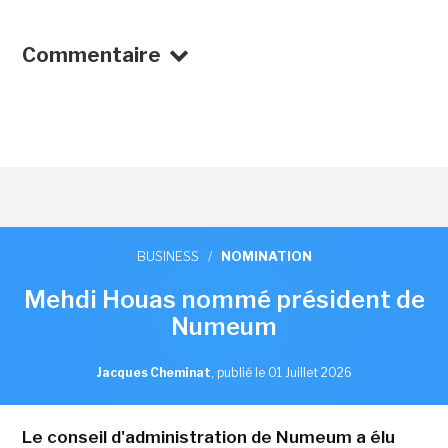
Commentaire
BUSINESS
/
NOMINATION
Mehdi Houas nommé président de
Numeum
Jacques Cheminat
,
publié le 01 Juillet 2026
Le conseil d'administration de Numeum a élu