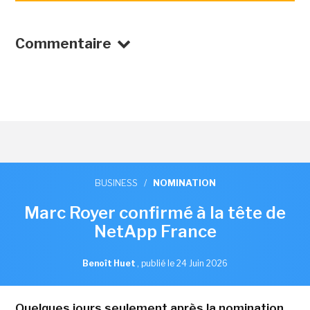
Commentaire
BUSINESS
/
NOMINATION
Marc Royer confirmé à la tête de
NetApp France
Benoît Huet
,
publié le 24 Juin 2026
Quelques jours seulement après la nomination