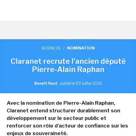
BUSINESS
/
NOMINATION
Claranet recrute l'ancien député
Pierre-Alain Raphan
Benoît Huet
,
publié le 03 Juillet 2026
Avec la nomination de Pierre-Alain Raphan,
Claranet entend structurer durablement son
développement sur le secteur public et
renforcer son rôle d'acteur de confiance sur les
enjeux de souveraineté.