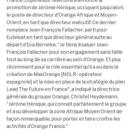
France. L'opérateur télécoms a annoncé la
promotion de Jérôme Hénique, occupant jusqu'alors
le poste de directeur d'Orange Afrique et Moyen-
Orient, en tant que directeur exécutif. Ce dernier
remplace Jean-François Fallacher, parti pour
Eutelsat en tant que directeur général suite au
départ d'Eva Berneke. "Je tiens à saluer Jean-
François Fallacher pour son engagement sans faille
tout au long de sa carrière au sein d’
Orange
. Et plus
récemment pour le rôle essentiel qu’il a eu dans la
création de MasOrange [NDLR : opérateur
espagnole] et la mise en place de la stratégie du plan
Lead The Future en France", a indiqué la directrice
générale du groupe Orange,
Christel Heydemann.
"Jérôme Hénique, qui connaît parfaitement le groupe
et a su développer la zone Afrique Moyen Orient de
façon remarquable, pour porter et faire croître les
activités d’
Orange
France."