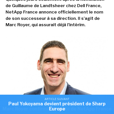
de Guillaume de Landtsheer chez Dell France,
NetApp France annonce officiellement le nom
de son successeur à sa direction. Il s'agit de
Marc Royer, qui assurait déjà l'intérim.
ARTICLE SUIVANT
ARTICLE SUIVANT
Romain Passilly prend la direction de Visma
Paul Yokoyama devient président de Sharp
ARTICLE SUIVANT
Marc Royer a quitté Dell France pour prendre la direction de NetApp
Marc Royer confirmé à la tête de NetApp France
Europe
France
France. (Crédit NetApp)