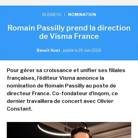
BUSINESS
/
NOMINATION
Romain Passilly prend la direction
de Visma France
Benoît Huet
,
publié le 26 Juin 2026
Pour gérer sa croissance et unifier ses filiales
françaises, l'éditeur Visma annonce la
nomination de Romain Passilly au poste de
directeur France. Co-fondateur d'Inqom, ce
dernier travaillera de concert avec Olivier
Constant.