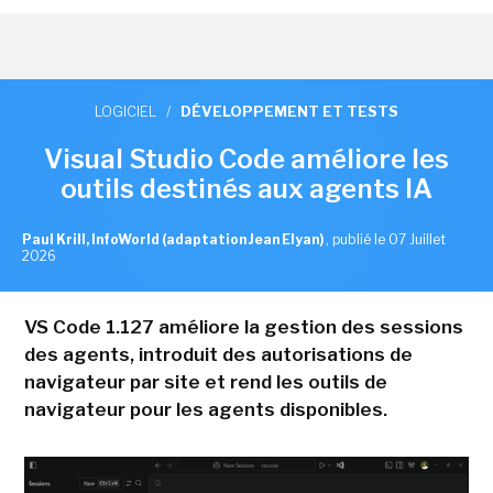
LOGICIEL
/
DÉVELOPPEMENT ET TESTS
Visual Studio Code améliore les
outils destinés aux agents IA
Paul Krill, InfoWorld (adaptation Jean Elyan)
,
publié le 07 Juillet
2026
VS Code 1.127 améliore la gestion des sessions
des agents, introduit des autorisations de
navigateur par site et rend les outils de
navigateur pour les agents disponibles.