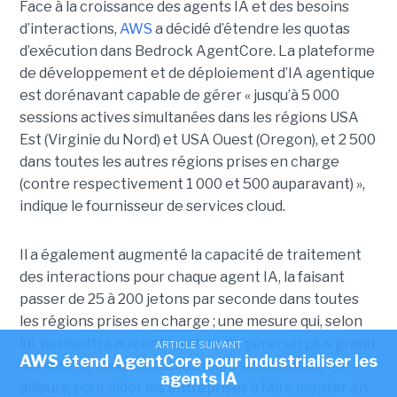
Face à la croissance des agents IA et des besoins
d’interactions,
AWS
a décidé d’étendre les quotas
d’exécution dans Bedrock AgentCore. La plateforme
de développement et de déploiement d’IA agentique
est dorénavant capable de gérer « jusqu’à 5 000
sessions actives simultanées dans les régions USA
Est (Virginie du Nord) et USA Ouest (Oregon), et 2 500
dans toutes les autres régions prises en charge
(contre respectivement 1 000 et 500 auparavant) »,
indique le fournisseur de services cloud.
Il a également augmenté la capacité de traitement
des interactions pour chaque agent IA, la faisant
passer de 25 à 200 jetons par seconde dans toutes
les régions prises en charge ; une mesure qui, selon
lui, permettra aux entreprises de gérer un plus grand
ARTICLE SUIVANT
AWS étend AgentCore pour industrialiser les
nombre de requêtes utilisateurs simultanées. Par
agents IA
ailleurs, pour aider les entreprises à faire monter en