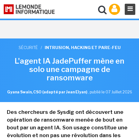
SÉCURITÉ
/
INTRUSION, HACKING ET PARE-FEU
L'agent IA JadePuffer mène en
solo une campagne de
ransomware
Gyana Swain, CSO (adapté par Jean Elyan)
,
publié le 07 Juillet 2026
Des chercheurs de Sysdig ont découvert une
opération de ransomware menée de bout en
bout par un agent IA. Son usage constitue une
évolution et non pas une révolution dans les