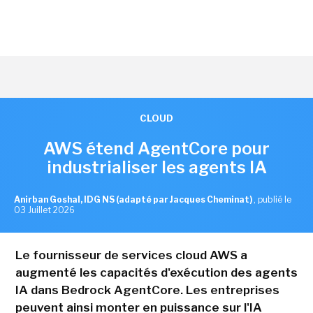
CLOUD
AWS étend AgentCore pour
industrialiser les agents IA
Anirban Goshal, IDG NS (adapté par Jacques Cheminat)
,
publié le
03 Juillet 2026
Le fournisseur de services cloud AWS a
augmenté les capacités d'exécution des agents
IA dans Bedrock AgentCore. Les entreprises
peuvent ainsi monter en puissance sur l'IA