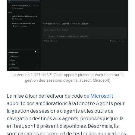
La version 1.127 de VS Code apporte plusieurs évolutions sur la
gestion des sessions d'agents. (Crédit Microsoft)
La mise à jour de l’éditeur de code de
Microsoft
apporte des améliorations à la fenêtre Agents pour
la gestion des sessions d’agents et les outils de
navigation destinés aux agents, proposés jusque-là
en test, sont à présent disponibles. Désormais, ils
sont capables de créer et de tester des applications