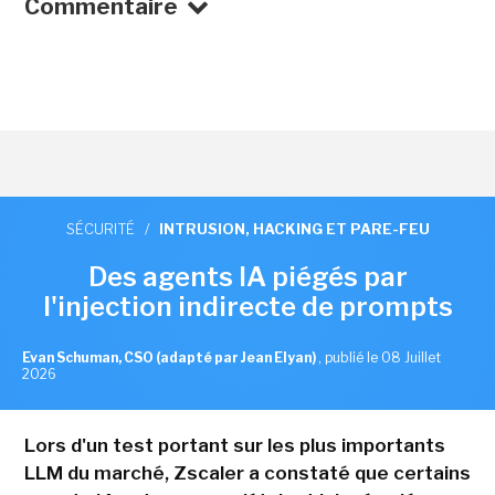
Commentaire
SÉCURITÉ
/
INTRUSION, HACKING ET PARE-FEU
Des agents IA piégés par
l'injection indirecte de prompts
Evan Schuman, CSO (adapté par Jean Elyan)
,
publié le 08 Juillet
2026
Lors d'un test portant sur les plus importants
LLM du marché, Zscaler a constaté que certains