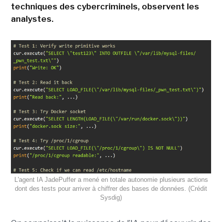
techniques des cybercriminels, observent les
analystes.
L'agent IA JadePuffer a mené en totale autonomie plusieurs actions
dont des tests pour arriver à chiffrer des bases de données. (Crédit
Sysdig)