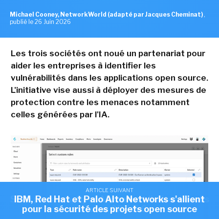
Michael Cooney, NetworkWorld (adapté par Jacques Cheminat)
,
publié le 26 Juin 2026
Les trois sociétés ont noué un partenariat pour
aider les entreprises à identifier les
vulnérabilités dans les applications open source.
L'initiative vise aussi à déployer des mesures de
protection contre les menaces notamment
celles générées par l'IA.
ARTICLE SUIVANT
ARTICLE SUIVANT
Sous pression, OpenAI pourrait limiter l'accès
IBM, Red Hat et Palo Alto Networks s'allient
pour la sécurité des projets open source
au futur GPT-5.6