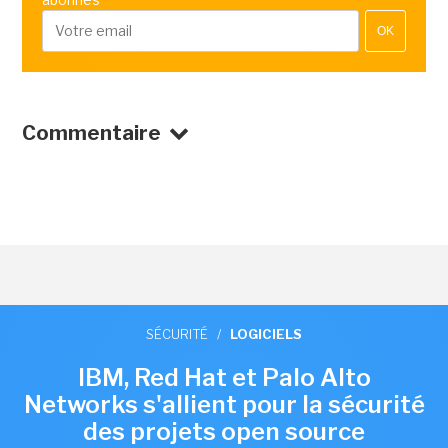
OK
Commentaire
SÉCURITÉ
/
LOGICIELS
IBM, Red Hat et Palo Alto
Networks s'allient pour la sécurité
des projets open source