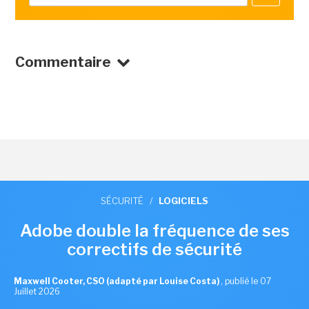
Commentaire
SÉCURITÉ
/
LOGICIELS
Adobe double la fréquence de ses
correctifs de sécurité
Maxwell Cooter, CSO (adapté par Louise Costa)
,
publié le 07
Juillet 2026