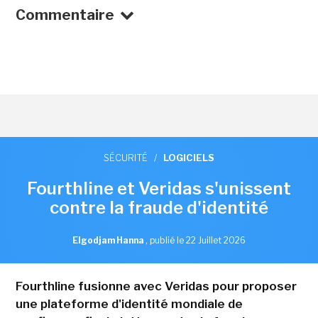
Commentaire
SÉCURITÉ
/
LOGICIELS
Fourthline et Veridas s'unissent
contre la fraude d'identité
Elgodjam Hanna
,
publié le 22 Juillet 2026
Fourthline fusionne avec Veridas pour proposer
une plateforme d'identité mondiale de