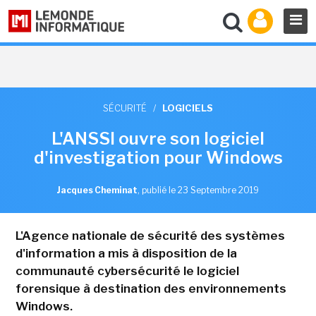
SÉCURITÉ
/
LOGICIELS
L'ANSSI ouvre son logiciel
d'investigation pour Windows
Jacques Cheminat
,
publié le 23 Septembre 2019
L'Agence nationale de sécurité des systèmes
d'information a mis à disposition de la
communauté cybersécurité le logiciel
forensique à destination des environnements
Windows.