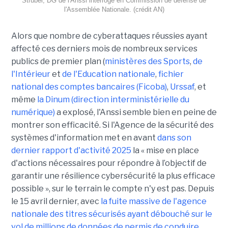
Strubel, DG de l'Anssi interrogé en Commission de défense de
l'Assemblée Nationale. (crédit AN)
Alors que nombre de cyberattaques réussies ayant
affecté ces derniers mois de nombreux services
publics de premier plan (
ministères des Sports
,
de
l'Intérieur
et
de l'Education nationale
,
fichier
national des comptes bancaires (Ficoba)
,
Urssaf
, et
même
la Dinum (direction interministérielle du
numérique)
a explosé, l'Anssi semble bien en peine de
montrer son efficacité. Si l'Agence de la sécurité des
systèmes d'information met en avant
dans son
dernier rapport d'activité 2025
la « mise en place
d'actions nécessaires pour répondre à l’objectif de
garantir une résilience cybersécurité la plus efficace
possible », sur le terrain le compte n'y est pas. Depuis
le 15 avril dernier, avec
la fuite massive de l'agence
nationale des titres sécurisés ayant débouché sur le
vol de millions de données de permis de conduire,