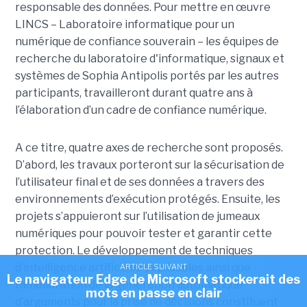
responsable des données. Pour mettre en œuvre
LINCS – Laboratoire informatique pour un
numérique de confiance souverain – les équipes de
recherche du laboratoire d'informatique, signaux et
systèmes de Sophia Antipolis portés par les autres
participants, travailleront durant quatre ans à
l’élaboration d’un cadre de confiance numérique.
A ce titre, quatre axes de recherche sont proposés.
D’abord, les travaux porteront sur la sécurisation de
l’utilisateur final et de ses données a travers des
environnements d’exécution protégés. Ensuite, les
projets s’appuieront sur l’utilisation de jumeaux
numériques pour pouvoir tester et garantir cette
protection. Le développement de techniques
d’intelligence artificielle explicables ainsi que
ARTICLE SUIVANT
Le navigateur Edge de Microsoft stockerait des
l’amélioration de la génération automatique
mots en passe en clair
d’arguments pour la prise de décisions constituent