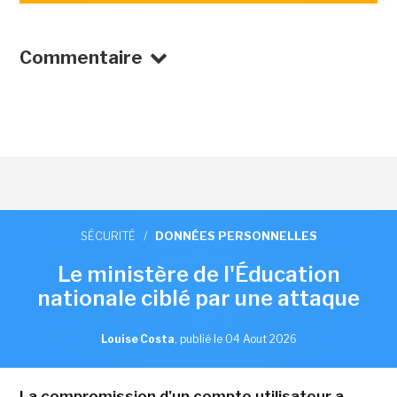
Commentaire
SÉCURITÉ
/
DONNÉES PERSONNELLES
Le ministère de l'Éducation
nationale ciblé par une attaque
Louise Costa
,
publié le 04 Aout 2026
La compromission d'un compte utilisateur a