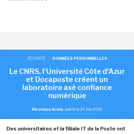
SÉCURITÉ
/
DONNÉES PERSONNELLES
Le CNRS, l'Université Côte d'Azur
et Docaposte créent un
laboratoire axé confiance
numérique
Véronique Arène
,
publié le 24 Juin 2026
Des universitaires et la filiiale IT de la Poste ont