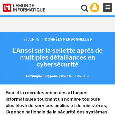
SÉCURITÉ
/
DONNÉES PERSONNELLES
L'Anssi sur la sellette après de
multiples défaillances en
cybersécurité
Dominique Filippone
,
publié le 19 Mai 2026
Face à la recrudescence des attaques
informatiques touchant un nombre toujours
plus élevé de services publics et de ministères,
l'Agence nationale de la sécurité des systèmes