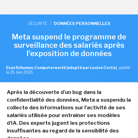
SÉCURITÉ
/
DONNÉES PERSONNELLES
Meta suspend le programme de
surveillance des salariés après
l'exposition de données
Evan Schuman, Computerworld (adapté par Louise Costa)
,
publié
le 25 Juin 2026
Après la découverte d'un bug dans la
confidentialité des données, Meta a suspendu la
collecte des informations sur l'activité de ses
salariés utilisée pour entraîner ses modèles
d'IA. Des experts jugent les protections
insuffisantes au regard de la sensibilité des