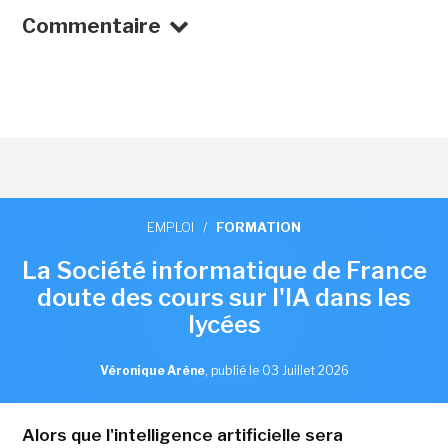
Commentaire
EMPLOI
/
FORMATION
La Société informatique de France
doute des cours sur l'IA dans les
lycées
Véronique Arène
,
publié le 03 Juillet 2026
Alors que l'intelligence artificielle sera