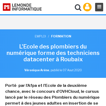
EMPLOI
/
FORMATION
L'Ecole des plombiers du
numérique forme des techniciens
datacenter à Roubaix
Véronique Arène
,
publié le 07 Aout 2020
Porté par l'Afpa et l'Ecole de la deuxième
chance, avec le concours d'OVHCloud, le cursus
lancé par le réseau des Plombiers du numérique
permet à des jeunes adultes en insertion de se