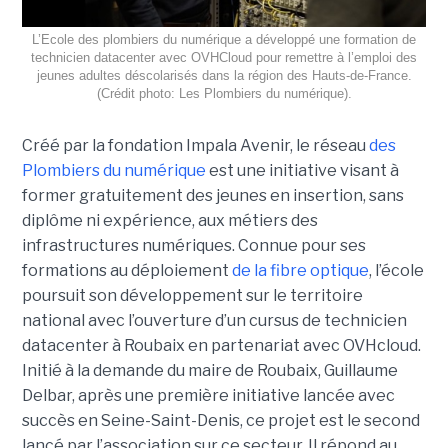
L’Ecole des plombiers du numérique a développé une formation de
technicien datacenter avec OVHCloud pour remettre à l’emploi des
jeunes adultes déscolarisés dans la région des Hauts-de-France.
(Crédit photo: Les Plombiers du numérique).
Créé par la fondation Impala Avenir, le réseau
des
Plombiers du numérique
est une initiative visant à
former gratuitement des jeunes en insertion, sans
diplôme ni expérience, aux métiers des
infrastructures numériques. Connue pour ses
formations au déploiement
de la fibre optique
, l’école
poursuit son développement sur le territoire
national avec l’ouverture d’un cursus de technicien
datacenter à Roubaix en partenariat avec OVHcloud.
Initié à la demande du maire de Roubaix, Guillaume
Delbar, après une première initiative lancée avec
succès en Seine-Saint-Denis, ce projet est le second
lancé par l’association sur ce secteur. Il répond au