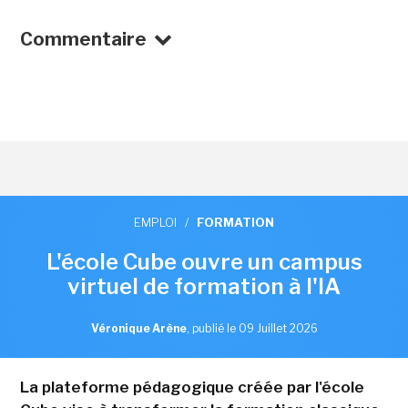
Commentaire
EMPLOI
/
FORMATION
L'école Cube ouvre un campus
virtuel de formation à l'IA
Véronique Arène
,
publié le 09 Juillet 2026
La plateforme pédagogique créée par l'école