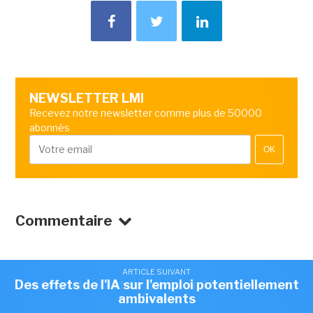
NEWSLETTER LMI
Recevez notre newsletter comme plus de 50000
abonnés
OK
Commentaire
ARTICLE SUIVANT
ARTICLE SUIVANT
Des effets de l'IA sur l'emploi potentiellement
L'université d'Artois ouvre un Master en IA à
ambivalents
Lens