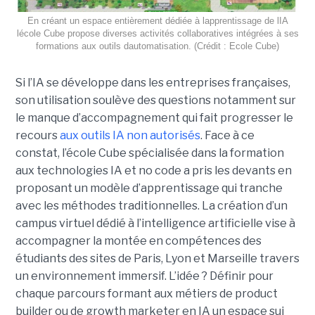
En créant un espace entièrement dédiée à lapprentissage de lIA
lécole Cube propose diverses activités collaboratives intégrées à ses
formations aux outils dautomatisation. (Crédit : Ecole Cube)
Si l’IA se développe dans les entreprises françaises,
son utilisation soulève des questions notamment sur
le manque d’accompagnement qui fait progresser le
recours
aux outils IA non autorisés
. Face à ce
constat, l’école Cube spécialisée dans la formation
aux technologies IA et no code a pris les devants en
proposant un modèle d’apprentissage qui tranche
avec les méthodes traditionnelles. La création d’un
campus virtuel dédié à l’intelligence artificielle vise à
accompagner la montée en compétences des
étudiants des sites de Paris, Lyon et Marseille travers
un environnement immersif. L’idée ? Définir pour
chaque parcours formant aux métiers de product
builder ou de growth marketer en IA un espace sui