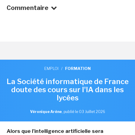
Commentaire
EMPLOI
/
FORMATION
La Société informatique de France
doute des cours sur l'IA dans les
lycées
Véronique Arène
,
publié le 03 Juillet 2026
Alors que l'intelligence artificielle sera