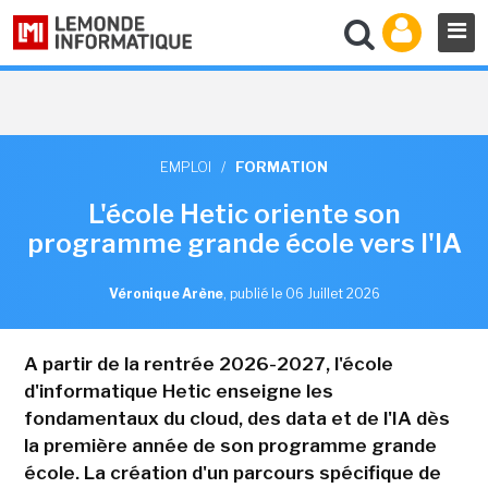
EMPLOI
/
FORMATION
L'école Hetic oriente son
programme grande école vers l'IA
Véronique Arène
,
publié le 06 Juillet 2026
A partir de la rentrée 2026-2027, l'école
d'informatique Hetic enseigne les
fondamentaux du cloud, des data et de l'IA dès
la première année de son programme grande
école. La création d'un parcours spécifique de