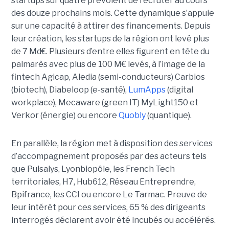
startups sur quatre prévoient de recruter au cours
des douze prochains mois. Cette dynamique s’appuie
sur une capacité à attirer des financements. Depuis
leur création, les startups de la région ont levé plus
de 7 Md€. Plusieurs d’entre elles figurent en tête du
palmarès avec plus de 100 M€ levés, à l’image de la
fintech Agicap, Aledia (semi-conducteurs) Carbios
(biotech), Diabeloop (e-santé),
LumApps
(digital
workplace), Mecaware (green IT) MyLight150 et
Verkor (énergie) ou encore
Quobly
(quantique).
En parallèle, la région met à disposition des services
d’accompagnement proposés par des acteurs tels
que Pulsalys, Lyonbiopôle, les French Tech
territoriales, H7, Hub612, Réseau Entreprendre,
Bpifrance, les CCI ou encore Le Tarmac. Preuve de
leur intérêt pour ces services, 65 % des dirigeants
interrogés déclarent avoir été incubés ou accélérés.