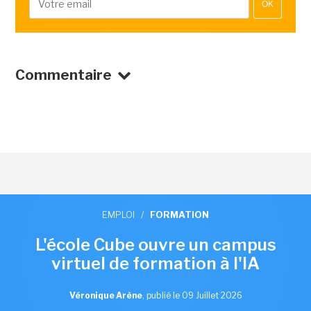
OK
Commentaire
EMPLOI
/
FORMATION
L'école Cube ouvre un campus
virtuel de formation à l'IA
Véronique Arène
,
publié le 09 Juillet 2026