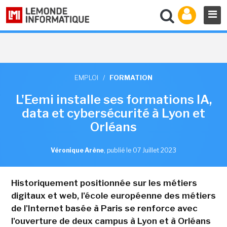
EMPLOI
/
FORMATION
L'Eemi installe ses formations IA,
data et cybersécurité à Lyon et
Orléans
Véronique Arène
,
publié le 07 Juillet 2023
Historiquement positionnée sur les métiers
digitaux et web, l'école européenne des métiers
de l'Internet basée à Paris se renforce avec
l'ouverture de deux campus à Lyon et à Orléans