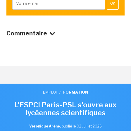
OK
Commentaire
EMPLOI
/
FORMATION
L'ESPCI Paris-PSL s'ouvre aux
lycéennes scientifiques
Véronique Arène
,
publié le 02 Juillet 2026