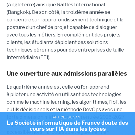
(Angleterre) ainsi que Raffles International
(Bangkok). De son côté, la troisième année se
concentre sur l’approfondissement technique et la
posture d’un chef de projet capable de dialoguer
avec tous les métiers. En complément des projets
clients, les étudiants déploient des solutions
techniques pérennes pour des entreprises de taille
intermédiaire (ETI).
Une ouverture aux admissions parallèles
La quatrième année est celle où l’on apprend
à piloter une activité en utilisant des technologies
comme le machine learning, les algorithmes, l’IoT, les
outils décisionnels et la méthode DevOps avec une
forte dimension métier. Outre la rentrée 2026-2027,
ARTICLE SUIVANT
La Société informatique de France doute des
le programme grande école revisité par Hetic est
cours sur l'IA dans les lycées
accessible hors Parcoursup et également en