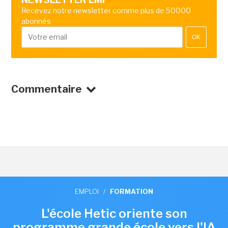
Recevez notre newsletter comme plus de 50000
abonnés
OK
Commentaire
EMPLOI
/
FORMATION
L'école Hetic oriente son
programme grande école vers l'IA