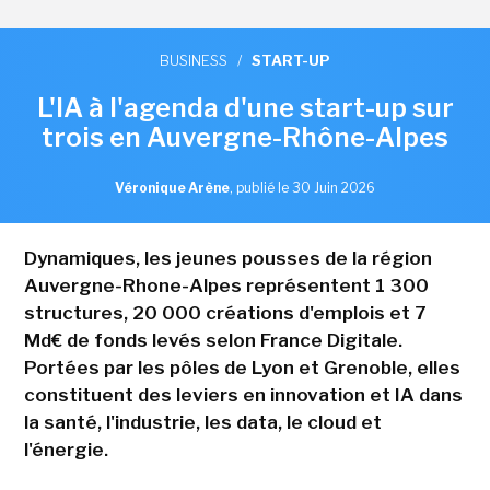
BUSINESS
/
START-UP
L'IA à l'agenda d'une start-up sur
trois en Auvergne-Rhône-Alpes
Véronique Arène
,
publié le 30 Juin 2026
Dynamiques, les jeunes pousses de la région
Auvergne-Rhone-Alpes représentent 1 300
structures, 20 000 créations d'emplois et 7
Md€ de fonds levés selon France Digitale.
Portées par les pôles de Lyon et Grenoble, elles
constituent des leviers en innovation et IA dans
la santé, l'industrie, les data, le cloud et
l'énergie.