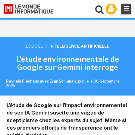
LOGICIEL
/
INTELLIGENCE ARTIFICIELLE
L'étude environnementale de
Google sur Gemini interroge
Reynald Fléchaux avec Evan Schuman
,
publié le 08 Septembre
2025
L'étude de Google sur l'impact environnemental
de son IA Gemini suscite une vague de
scepticisme chez les experts du sujet. Même si
ces premiers efforts de transparence ont le