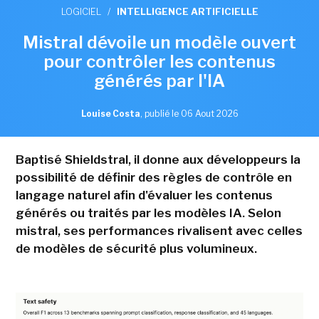
LOGICIEL
/
INTELLIGENCE ARTIFICIELLE
Mistral dévoile un modèle ouvert
pour contrôler les contenus
générés par l'IA
Louise Costa
,
publié le 06 Aout 2026
Baptisé Shieldstral, il donne aux développeurs la
possibilité de définir des règles de contrôle en
langage naturel afin d'évaluer les contenus
générés ou traités par les modèles IA. Selon
mistral, ses performances rivalisent avec celles
de modèles de sécurité plus volumineux.