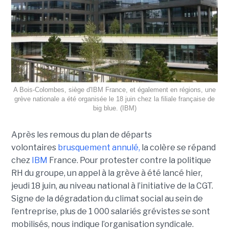
A Bois-Colombes, siège d'IBM France, et également en régions, une
grève nationale a été organisée le 18 juin chez la filiale française de
big blue. (IBM)
Après les remous du plan de départs
volontaires
brusquement annulé,
la colère se répand
chez
IBM
France. Pour protester contre la politique
RH du groupe, un appel à la grève à été lancé hier,
jeudi 18 juin, au niveau national à l’initiative de la CGT.
Signe de la dégradation du climat social au sein de
l’entreprise, plus de 1 000 salariés grévistes se sont
mobilisés, nous indique l’organisation syndicale.