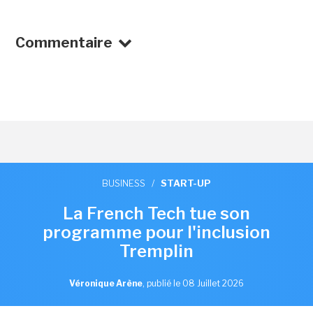
Commentaire
BUSINESS
/
START-UP
La French Tech tue son
programme pour l'inclusion
Tremplin
Véronique Arène
,
publié le 08 Juillet 2026