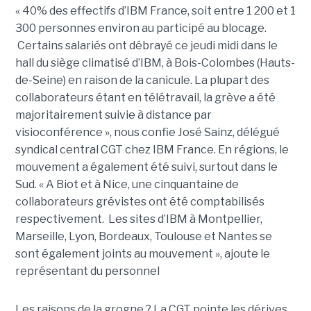
« 40% des effectifs d’IBM France, soit entre 1 200 et 1
300 personnes environ au participé au blocage.
Certains salariés ont débrayé ce jeudi midi dans le
hall du siège climatisé d’IBM, à Bois-Colombes (Hauts-
de-Seine) en raison de la canicule. La plupart des
collaborateurs étant en télétravail, la grève a été
majoritairement suivie à distance par
visioconférence », nous confie José Sainz, délégué
syndical central CGT chez IBM France. En régions, le
mouvement a également été suivi, surtout dans le
Sud. « A Biot et à Nice, une cinquantaine de
collaborateurs grévistes ont été comptabilisés
respectivement. Les sites d’IBM à Montpellier,
Marseille, Lyon, Bordeaux, Toulouse et Nantes se
sont également joints au mouvement », ajoute le
représentant du personnel
Les raisons de la grogne ? La CGT pointe les dérives