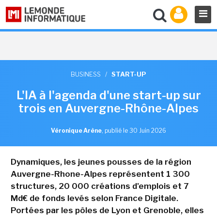
BUSINESS
/
START-UP
L'IA à l'agenda d'une start-up sur
trois en Auvergne-Rhône-Alpes
Véronique Arène
,
publié le 30 Juin 2026
Dynamiques, les jeunes pousses de la région
Auvergne-Rhone-Alpes représentent 1 300
structures, 20 000 créations d'emplois et 7
Md€ de fonds levés selon France Digitale.
Portées par les pôles de Lyon et Grenoble, elles