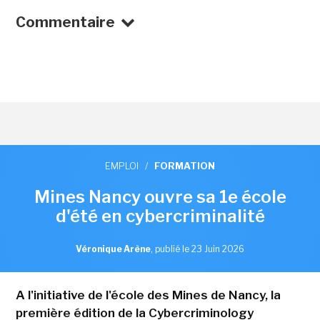
Commentaire
EMPLOI
/
FORMATION
Mines Nancy ouvre sa 1e école
d'été en cybercriminalité
Véronique Arène
,
publié le 23 Juin 2026
A l'initiative de l'école des Mines de Nancy, la
première édition de la Cybercriminology