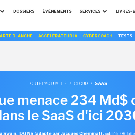
DOSSIERS
ÉVÉNEMENTS
SERVICES
LIVRES-
ARTE BLANCHE
ACCÉLERATEUR IA
CYBERCOACH
TESTS
TOUTE L'ACTUALITÉ
/
CLOUD
/
SAAS
ique menace 234 Md$ 
dans le SaaS d'ici 203
a Swain, IDG NS (adapté par Jacques Cheminat)
,
publié le 06 Juill