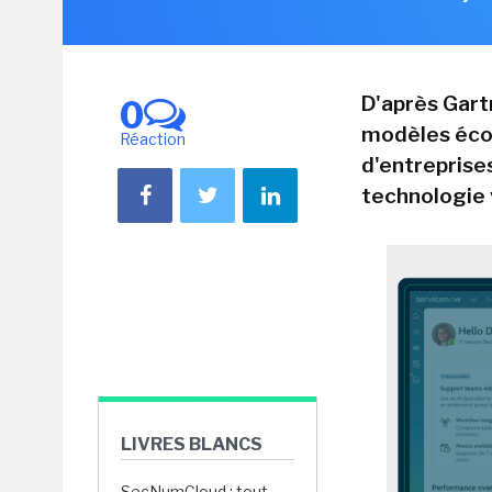
D'après Gartn
0
modèles écon
Réaction
d'entreprise
technologie 
LIVRES BLANCS
SecNumCloud : tout