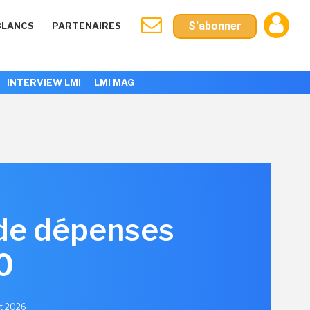
S'abonner
BLANCS
PARTENAIRES
INTERVIEW LMI
LMI MAG
de dépenses
0
et 2026