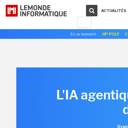
ACTUALITÉS
En ce moment :
HP POLY
C
L'IA agent
Gyan