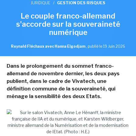
JURIDIQUE
/
GESTION DES RISQUES
Le couple franco-allemand
s'accorde sur la souveraineté
numérique
Reynald Fléchaux avec Hanna Elgodjam
,
publié le 19 Juin 2026
Dans le prolongement du sommet franco-
allemand de novembre dernier, les deux pays
publient, dans le cadre de Vivatech, une
définition commune de la souveraineté, qui
ménage la sensibilité des deux Etats.