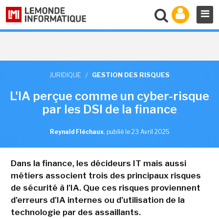
JURIDIQUE
/
GESTION DES RISQUES
L'IA perçue comme un cyber-risque
par les DSI de la finance
Reynald Fléchaux
,
publié le 23 Avril 2025
Dans la finance, les décideurs IT mais aussi
métiers associent trois des principaux risques
de sécurité à l'IA. Que ces risques proviennent
d'erreurs d'IA internes ou d'utilisation de la
technologie par des assaillants.