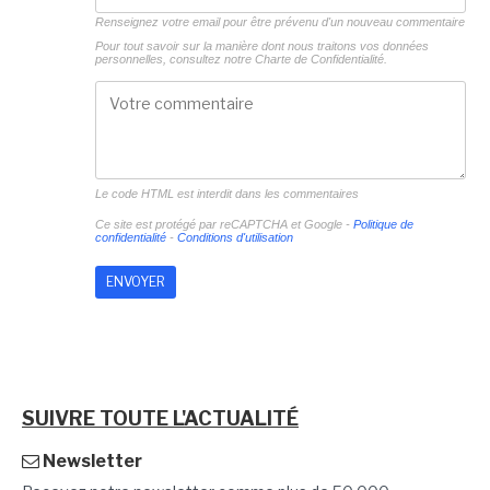
Renseignez votre email pour être prévenu d'un nouveau commentaire
Pour tout savoir sur la manière dont nous traitons vos données
personnelles, consultez notre
Charte de Confidentialité.
Le code HTML est interdit dans les commentaires
Ce site est protégé par reCAPTCHA et Google -
Politique de
confidentialité
-
Conditions d'utilisation
SUIVRE TOUTE L'ACTUALITÉ
Newsletter