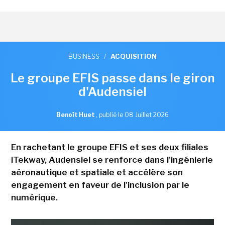
BUSINESS
/
ACQUISITION
Le groupe EFIS passe dans le giron
d'Audensiel
Benoît Huet
,
publié le 08 Juillet 2026
En rachetant le groupe EFIS et ses deux filiales
iTekway, Audensiel se renforce dans l'ingénierie
aéronautique et spatiale et accélère son
engagement en faveur de l'inclusion par le
numérique.