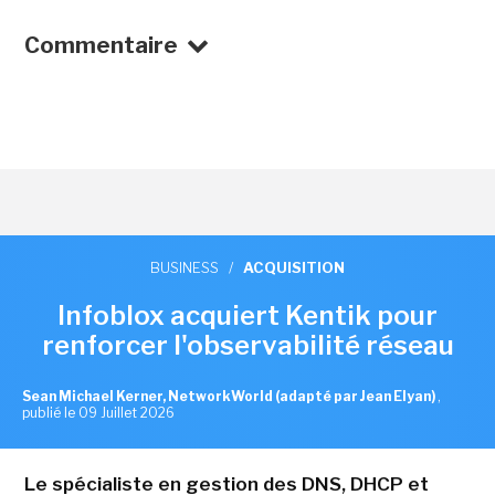
Commentaire
BUSINESS
/
ACQUISITION
Infoblox acquiert Kentik pour
renforcer l'observabilité réseau
Sean Michael Kerner, NetworkWorld (adapté par Jean Elyan)
,
publié le 09 Juillet 2026
Le spécialiste en gestion des DNS, DHCP et