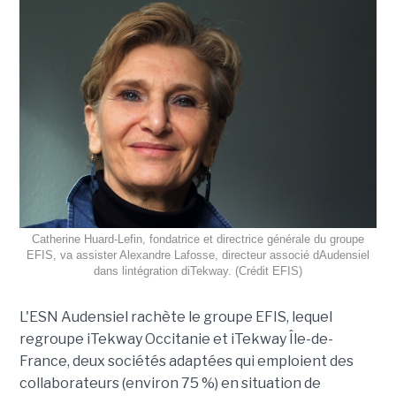
Catherine Huard-Lefin, fondatrice et directrice générale du groupe
EFIS, va assister Alexandre Lafosse, directeur associé dAudensiel
dans lintégration diTekway. (Crédit EFIS)
L'ESN Audensiel rachète le groupe EFIS, lequel
regroupe iTekway Occitanie et iTekway Île-de-
France, deux sociétés adaptées qui emploient des
collaborateurs (environ 75 %) en situation de