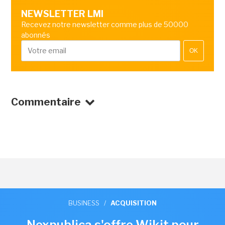
NEWSLETTER LMI
Recevez notre newsletter comme plus de 50000
abonnés
OK
Commentaire
BUSINESS
/
ACQUISITION
Nexpublica s'offre Wikit pour