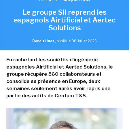
Le groupe SII reprend les
espagnols Airtificial et Aertec
Solutions
Benoît Huet
,
publié le 08 Juillet 2026
En rachetant les sociétés d'ingénierie
espagnoles Airtificial et Aertec Solutions, le
groupe récupère 560 collaborateurs et
consolide sa présence en Europe, deux
semaines seulement après avoir repris une
partie des actifs de Centum T&S.