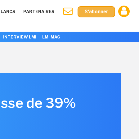
S'abonner
BLANCS
PARTENAIRES
INTERVIEW LMI
LMI MAG
ausse de 39%