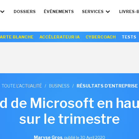
DOSSIERS
ÉVÉNEMENTS
SERVICES
LIVRES-
ARTE BLANCHE
ACCÉLERATEUR IA
CYBERCOACH
TESTS
TOUTE L'ACTUALITÉ
/
BUSINESS
/
RÉSULTATS D'ENTREPRISE
ud de Microsoft en h
sur le trimestre
Maryse Gros
,
publié le 30 Avril 2020