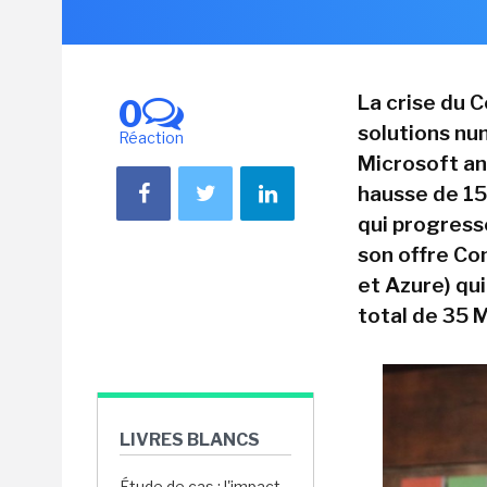
La crise du C
0
solutions nu
Réaction
Microsoft ann
hausse de 15
qui progress
son offre Co
et Azure) qui
total de 35 
LIVRES BLANCS
Étude de cas : l'impact