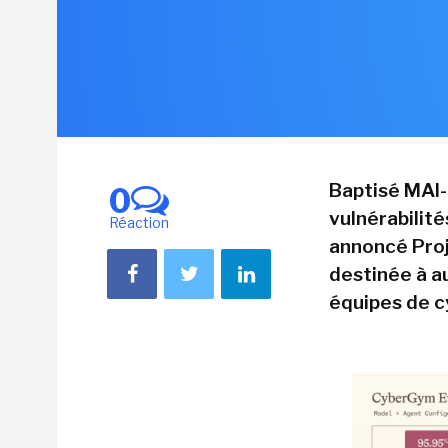
Baptisé MAI-
0
vulnérabilité
Réaction
annoncé Proj
destinée à a
équipes de c