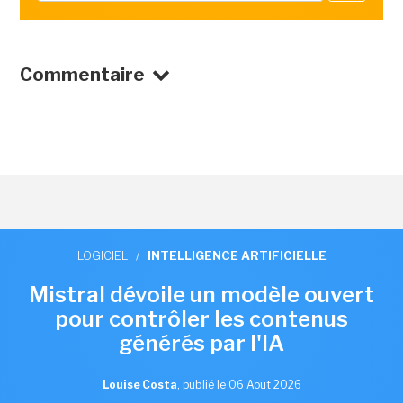
Commentaire
LOGICIEL
/
INTELLIGENCE ARTIFICIELLE
Mistral dévoile un modèle ouvert
pour contrôler les contenus
générés par l'IA
Louise Costa
,
publié le 06 Aout 2026