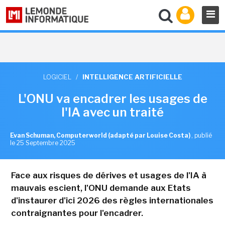
LOGICIEL
/
INTELLIGENCE ARTIFICIELLE
L'ONU va encadrer les usages de
l'IA avec un traité
Evan Schuman, Computerworld (adapté par Louise Costa)
,
publié
le 25 Septembre 2025
Face aux risques de dérives et usages de l'IA à
mauvais escient, l'ONU demande aux Etats
d'instaurer d'ici 2026 des règles internationales
contraignantes pour l'encadrer.