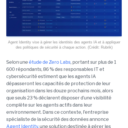
Agent Identity vise à gérer les identités des agents IA et à appliquer
des politiques de sécurité à chaque action. (Crédit: Rubrik)
Selon une
étude de Zero Labs
, portant
sur plus de 1
600 répondants,
86 % des responsables IT et
cybersécurité estiment que les agents IA
dépasseront les capacités de protection de leur
organisation dans les douze prochains mois, alors
que seuls 23 % déclarent disposer d’une visibilité
complète sur les agents actifs dans leur
environnement.
Dans ce contexte, l'entreprise
spécialiste de la sécurité des données annonce
Agent Identity,
une solution destinée à gérer les