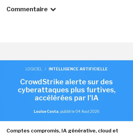
Commentaire
LOGICIEL
/
INTELLIGENCE ARTIFICIELLE
CrowdStrike alerte sur des
cyberattaques plus furtives,
accélérées par l'IA
Louise Costa
,
publié le 04 Aout 2026
Comptes compromis, IA générative, cloud et