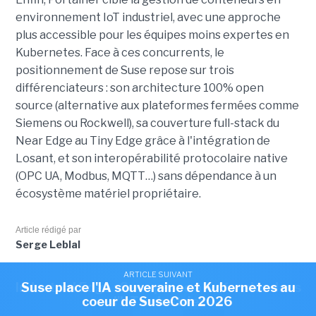
environnement IoT industriel, avec une approche
plus accessible pour les équipes moins expertes en
Kubernetes. Face à ces concurrents, le
positionnement de Suse repose sur trois
différenciateurs : son architecture 100% open
source (alternative aux plateformes fermées comme
Siemens ou Rockwell), sa couverture full-stack du
Near Edge au Tiny Edge grâce à l'intégration de
Losant, et son interopérabilité protocolaire native
(OPC UA, Modbus, MQTT…) sans dépendance à un
écosystème matériel propriétaire.
Article rédigé par
Serge Leblal
ARTICLE SUIVANT
ARTICLE SUIVANT
Industrial Edge : Suse passe à l'offensive dans
Suse place l'IA souveraine et Kubernetes au
Cet article vous a plu?
Partagez le !
coeur de SuseCon 2026
l'IoT industriel