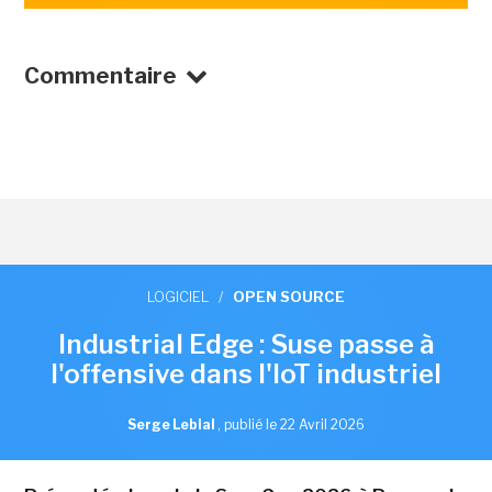
Commentaire
LOGICIEL
/
OPEN SOURCE
Industrial Edge : Suse passe à
l'offensive dans l'IoT industriel
Serge Leblal
,
publié le 22 Avril 2026