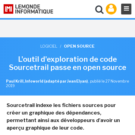
LOGICIEL
/
OPEN SOURCE
L'outil d'exploration de code
Sourcetrail passe en open source
Paul Krill, Infoworld (adapté par Jean Elyan)
,
publié le 27 Novembre
2019
Sourcetrail indexe les fichiers sources pour
créer un graphique des dépendances,
permettant ainsi aux développeurs d'avoir un
aperçu graphique de leur code.