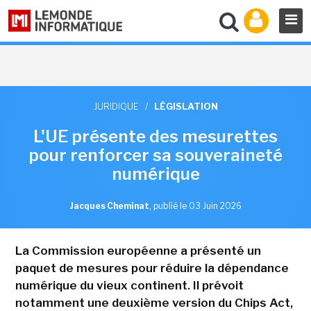
JURIDIQUE
/
LÉGISLATION
L'UE présente des mesurettes
pour renforcer sa souveraineté
numérique
Jacques Cheminat
,
publié le 03 Juin 2026
La Commission européenne a présenté un
paquet de mesures pour réduire la dépendance
numérique du vieux continent. Il prévoit
notamment une deuxième version du Chips Act,