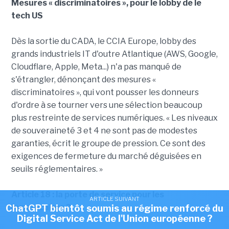
Mesures « discriminatoires », pour le lobby de le
tech US
Dès la sortie du CADA, le CCIA Europe, lobby des
grands industriels IT d'outre Atlantique (AWS, Google,
Cloudflare, Apple, Meta...) n'a pas manqué de
s'étrangler, dénonçant des mesures «
discriminatoires », qui vont pousser les donneurs
d'ordre à se tourner vers une sélection beaucoup
plus restreinte de services numériques. « Les niveaux
de souveraineté 3 et 4 ne sont pas de modestes
garanties, écrit le groupe de pression. Ce sont des
exigences de fermeture du marché déguisées en
seuils réglementaires. »
Article 18 : la porte de service pour les
ARTICLE SUIVANT
hyperscalers ?
ChatGPT bientôt soumis au régime renforcé du
Digital Service Act de l'Union européenne ?