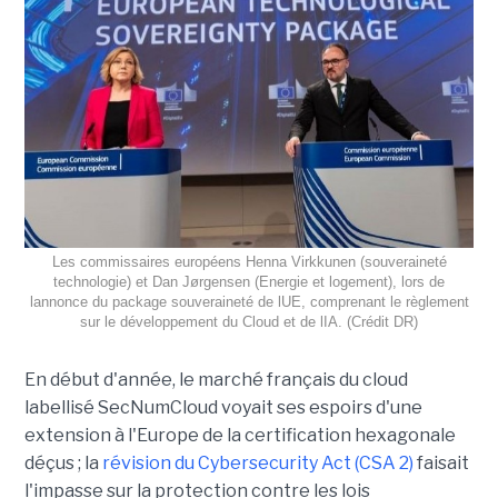
Les commissaires européens Henna Virkkunen (souveraineté
technologie) et Dan Jørgensen (Energie et logement), lors de
lannonce du package souveraineté de lUE, comprenant le règlement
sur le développement du Cloud et de lIA. (Crédit DR)
En début d'année, le marché français du cloud
labellisé SecNumCloud voyait ses espoirs d'une
extension à l'Europe de la certification hexagonale
déçus ; la
révision du Cybersecurity Act (CSA 2)
faisait
l'impasse sur la protection contre les lois