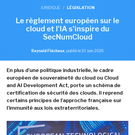
JURIDIQUE
/
LÉGISLATION
Le règlement européen sur le
cloud et l'IA s'inspire du
SecNumCloud
Reynald Fléchaux
,
publié le 10 Juin 2026
En plus d'une politique industrielle, le cadre
européen de souveraineté du cloud ou Cloud
and AI Development Act, porte un schéma de
certification de sécurité des clouds. Il reprend
certains principes de l'approche française sur
l'immunité aux lois extraterritoriales.